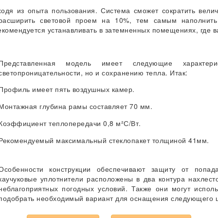
одя из опыта пользования. Система сможет сократить велич
т расширить световой проем на 10%, тем самым наполнить
екомендуется устанавливать в затемненных помещениях, где в
Представленная модель имеет следующие характери
светопроницательности, но и сохранению тепла. Итак:
Профиль имеет пять воздушных камер.
Монтажная глубина рамы составляет 70 мм.
Коэффициент теплопередачи 0,8 м²С/Вт.
Рекомендуемый максимальный стеклопакет толщиной 41мм.
Особенности конструкции обеспечивают защиту от попада
каучуковые уплотнители расположены в два контура нахлест
неблагоприятных погодных условий. Также они могут исполь
подобрать необходимый вариант для оснащения следующего ц