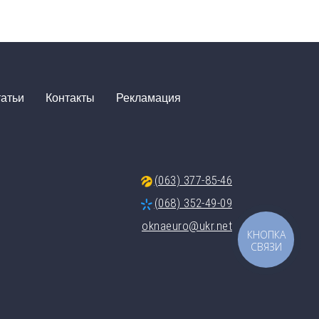
атьи
Контакты
Рекламация
(063) 377-85-46
(068) 352-49-09
oknaeuro@ukr.net
КНОПКА
СВЯЗИ