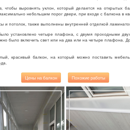
, чтобы выровнять уклон, который делается на открытых бал
максимально небольшим порог двери, при входе с балкона в к
осы и потолок, также выполнены внутренней отделкой ламинато
было установлено четыре плафона, с двумя проходными дву
ожно было включить свет или на два или на четыре плафона. Д
лый, красивый балкон, на который можно поставить мебель
ода.
Цены на балкон
Похожие работы