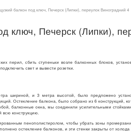
узкий балкон под ключ, Печерск (Липки), переулок Виноградний 4
д ключ, Печерск (Липки), п
ких перил, сбить ступеньки возле балконных блоков, устано
подключить свет и вывести розетки.
етра шириной, и 3 метра высотой, было предложено устано
кций. Остекление балкона, было собрано из 6 конструкций, ко
обой, балконные окна, мы соединили усилительными стойками
й всю конструкцию.
ированным пенополистиролом, чтобы убрать зоны промерзания
ыполнено остекление балконов, и эти стенки закрыты от холода