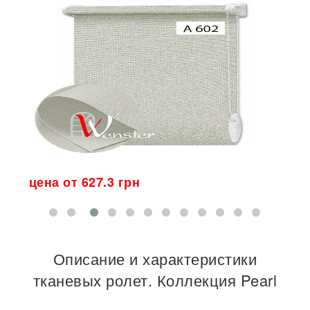
цена от 627.3 грн
ц
Описание и характеристики
тканевых ролет. Коллекция Pearl