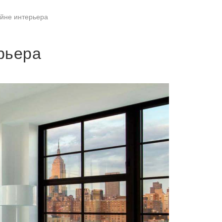
айне интерьера
рьера