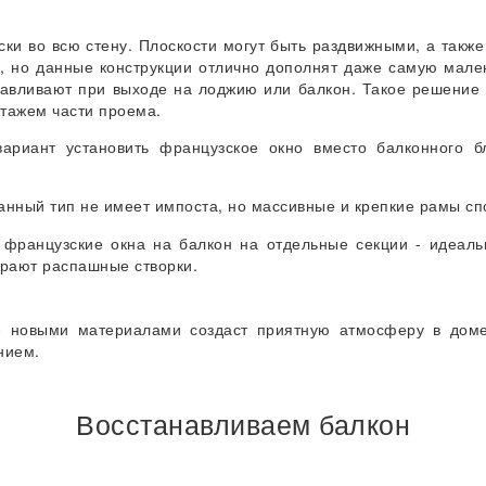
ски во всю стену. Плоскости могут быть раздвижными, а также
е, но данные конструкции отлично дополнят даже самую мале
навливают при выходе на лоджию или балкон. Такое решение
нтажем части проема.
ариант установить французское окно вместо балконного б
нный тип не имеет импоста, но массивные и крепкие рамы сп
 французские окна на балкон на отдельные секции - идеаль
ирают распашные створки.
е новыми материалами создаст приятную атмосферу в доме
нием.
Восстанавливаем балкон