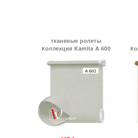
олеты
тканевые ролеты
Агат
Коллекция Kamila A 600
Ко