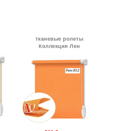
ы
тканевые ролеты
тка
а
Коллекция Лен
Колл