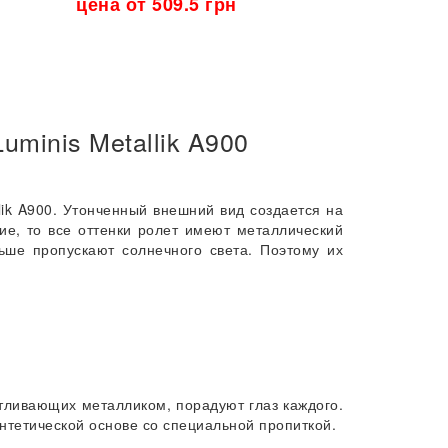
цена от 509.5 грн
цена от 5
uminis Metallik A900
lik A900. Утонченный внешний вид создается на
ие, то все оттенки ролет имеют металлический
ьше пропускают солнечного света. Поэтому их
отливающих металликом, порадуют глаз каждого.
нтетической основе со специальной пропиткой.