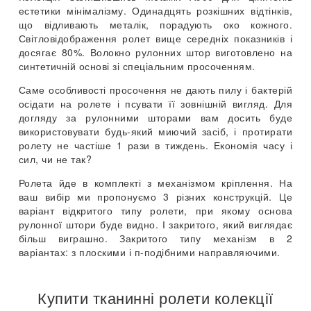
естетики мінімалізму. Одинадцять розкішних відтінків,
що відливають металік, порадують око кожного.
Світловідображення ролет вище середніх показників і
досягає 80%. Волокно рулонних штор виготовлено на
синтетичній основі зі спеціальним просоченням.
Саме особливості просочення не дають пилу і бактерій
осідати на ролете і псувати її зовнішній вигляд. Для
догляду за рулонними шторами вам досить буде
використовувати будь-який миючий засіб, і протирати
ролету не частіше 1 рази в тиждень. Економія часу і
сил, чи не так?
Ролета йде в комплекті з механізмом кріплення. На
ваш вибір ми пропонуємо 3 різних конструкцій. Це
варіант відкритого типу ролети, при якому основа
рулонної штори буде видно. І закритого, який виглядає
більш виграшно. Закритого типу механізм в 2
варіантах: з плоскими і п-подібними направляючими.
Купити тканинні ролети колекції