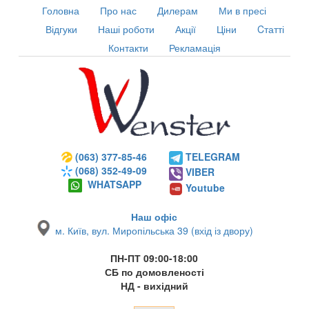
Головна
Про нас
Дилерам
Ми в пресі
Відгуки
Наші роботи
Акції
Ціни
Cтатті
Контакти
Рекламація
(063) 377-85-46
TELEGRAM
(068) 352-49-09
VIBER
WHATSAPP
Youtube
Наш офіс
м. Київ, вул. Миропільська 39 (вхід із двору)
ПН-ПТ 09:00-18:00
СБ по домовленості
НД - вихідний