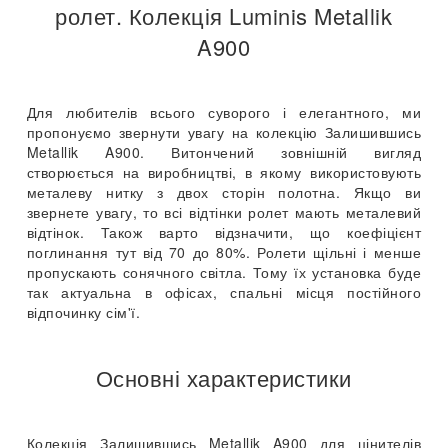
ролет. Колекція Luminis Metallik
A900
Для любителів всього суворого і елегантного, ми
пропонуємо звернути увагу на колекцію Залишившись
Metallik A900. Витончений зовнішній вигляд
створюється на виробництві, в якому використовують
металеву нитку з двох сторін полотна. Якщо ви
звернете увагу, то всі відтінки ролет мають металевий
відтінок. Також варто відзначити, що коефіцієнт
поглинання тут від 70 до 80%. Ролети щільні і менше
пропускають сонячного світла. Тому їх установка буде
так актуальна в офісах, спальні місця постійного
відпочинку сім'ї.
Основні характеристики
Колекція Залишившись Metallik A900 для цінителів