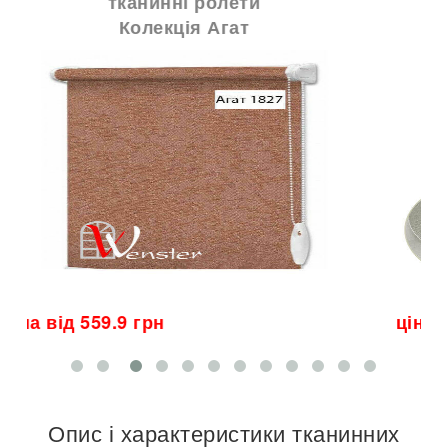
тканинні ролети
Колекція Kamila A 600
ціна від 627.3 грн
ц
Опис і характеристики тканинних