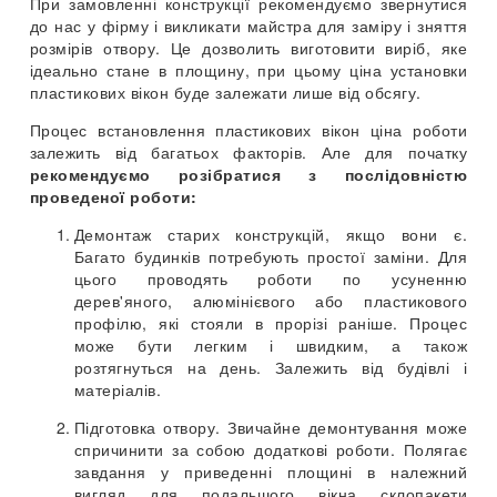
При замовленні конструкції рекомендуємо звернутися
до нас у фірму і викликати майстра для заміру і зняття
розмірів отвору. Це дозволить виготовити виріб, яке
ідеально стане в площину, при цьому ціна установки
пластикових вікон буде залежати лише від обсягу.
Процес встановлення пластикових вікон ціна роботи
залежить від багатьох факторів. Але для початку
рекомендуємо розібратися з послідовністю
проведеної роботи:
Демонтаж старих конструкцій, якщо вони є.
Багато будинків потребують простої заміни. Для
цього проводять роботи по усуненню
дерев'яного, алюмінієвого або пластикового
профілю, які стояли в прорізі раніше. Процес
може бути легким і швидким, а також
розтягнуться на день. Залежить від будівлі і
матеріалів.
Підготовка отвору. Звичайне демонтування може
спричинити за собою додаткові роботи. Полягає
завдання у приведенні площині в належний
вигляд для подальшого вікна склопакети