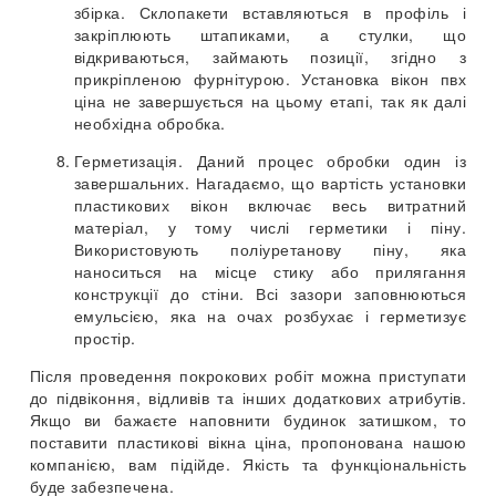
збірка. Склопакети вставляються в профіль і
закріплюють штапиками, а стулки, що
відкриваються, займають позиції, згідно з
прикріпленою фурнітурою. Установка вікон пвх
ціна не завершується на цьому етапі, так як далі
необхідна обробка.
Герметизація. Даний процес обробки один із
завершальних. Нагадаємо, що вартість установки
пластикових вікон включає весь витратний
матеріал, у тому числі герметики і піну.
Використовують поліуретанову піну, яка
наноситься на місце стику або прилягання
конструкції до стіни. Всі зазори заповнюються
емульсією, яка на очах розбухає і герметизує
простір.
Після проведення покрокових робіт можна приступати
до підвіконня, відливів та інших додаткових атрибутів.
Якщо ви бажаєте наповнити будинок затишком, то
поставити пластикові вікна ціна, пропонована нашою
компанією, вам підійде. Якість та функціональність
буде забезпечена.