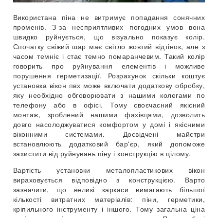
Використана піна не витримує попадання сонячних
променів. З-за несприятливих погодних умов вона
швидко руйнується, що візуально показує колір.
Спочатку свіжий шар має світло жовтий відтінок, але з
часом темніє і стає темно помаранчевим. Такий колір
говорить про руйнування елементів і можливе
порушення герметизації. Розрахунок скільки коштує
установка вікон пвх може включати додаткову обробку,
яку необхідно обговорювати з нашими колегами по
телефону або в офісі. Тому своєчасний якісний
монтаж, зроблений нашими фахівцями, дозволить
довго насолоджуватися комфортом у домі і якісними
віконними системами. Досвідчені майстри
встановлюють додатковий бар'єр, який допоможе
захистити від руйнувань піну і конструкцію в цілому.
Вартість установки металопластикових вікон
вираховується відповідно з конструкцією. Варто
зазначити, що великі каркаси вимагають більшої
кількості витратних матеріалів: піни, герметики,
кріпильного інструменту і іншого. Тому загальна ціна