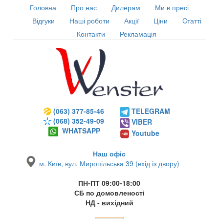
Головна
Про нас
Дилерам
Ми в пресі
Відгуки
Наші роботи
Акції
Ціни
Cтатті
Контакти
Рекламація
(063) 377-85-46
TELEGRAM
(068) 352-49-09
VIBER
WHATSAPP
Youtube
Наш офіс
м. Київ, вул. Миропільська 39 (вхід із двору)
ПН-ПТ 09:00-18:00
СБ по домовленості
НД - вихідний