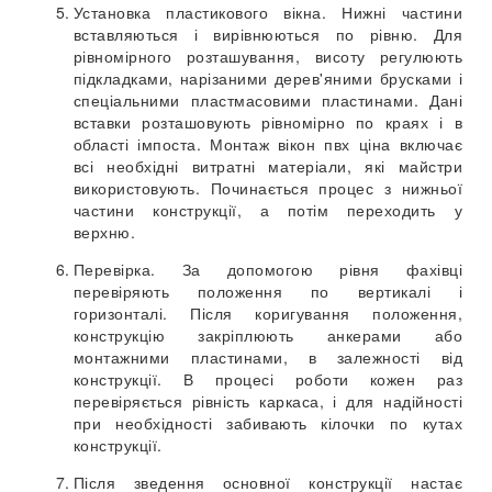
Установка пластикового вікна. Нижні частини
вставляються і вирівнюються по рівню. Для
рівномірного розташування, висоту регулюють
підкладками, нарізаними дерев'яними брусками і
спеціальними пластмасовими пластинами. Дані
вставки розташовують рівномірно по краях і в
області імпоста. Монтаж вікон пвх ціна включає
всі необхідні витратні матеріали, які майстри
використовують. Починається процес з нижньої
частини конструкції, а потім переходить у
верхню.
Перевірка. За допомогою рівня фахівці
перевіряють положення по вертикалі і
горизонталі. Після коригування положення,
конструкцію закріплюють анкерами або
монтажними пластинами, в залежності від
конструкції. В процесі роботи кожен раз
перевіряється рівність каркаса, і для надійності
при необхідності забивають кілочки по кутах
конструкції.
Після зведення основної конструкції настає