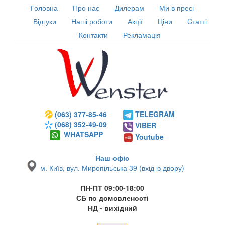
Головна
Про нас
Дилерам
Ми в пресі
Відгуки
Наші роботи
Акції
Ціни
Cтатті
Контакти
Рекламація
(063) 377-85-46
TELEGRAM
(068) 352-49-09
VIBER
WHATSAPP
Youtube
Наш офіс
м. Київ, вул. Миропільська 39 (вхід із двору)
ПН-ПТ 09:00-18:00
СБ по домовленості
НД - вихідний