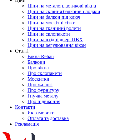
Ціни
Ціни на металопластикові вікна
Ціни на скління балконів і лоджій
Ціни на балкон під ключ
Ціни на москітні сітки
Ціни на тканинні ролети
Ціни на склопакети
Ціни на вхідні двері ПВХ
Ціни на регулювання вікон
Cтатті
Вікна Rehau
Балкони
Про вікна
Про склопакети
Москитки
Про жалюзі
Про фурнітуру
Гнучка металу
Про підвіконня
Контакти
Як замовити
Оплата та доставка
Рекламація