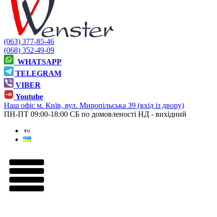
(063) 377-85-46
(068) 352-49-09
WHATSAPP
TELEGRAM
VIBER
Youtube
Наш офіс
м. Київ, вул. Миропільська 39 (вхід із двору)
ПН-ПТ 09:00-18:00
СБ по домовленості
НД - вихідний