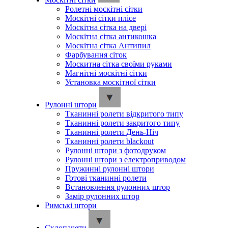
Ролетні москітні сітки
Москітні сітки плісе
Москітна сітка на двері
Москітна сітка антикошка
Москітна сітка Антипил
Фарбування сіток
Москитна сітка своїми руками
Магнітні москітні сітки
Установка москітної сітки
Рулонні штори
Тканинні ролети відкритого типу
Тканинні ролети закритого типу
Тканинні ролети День-Ніч
Тканинні ролети blackout
Рулонні штори з фотодруком
Рулонні штори з електроприводом
Пружинні рулонні штори
Готові тканинні ролети
Встановлення рулонних штор
Замір рулонних штор
Римські штори
Склопакети