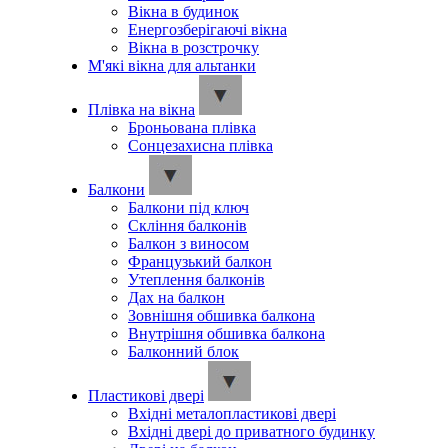
Вікна в будинок
Енергозберігаючі вікна
Вікна в розстрочку
М'які вікна для альтанки
Плівка на вікна
Броньована плівка
Сонцезахисна плівка
Балкони
Балкони під ключ
Скління балконів
Балкон з виносом
Французький балкон
Утеплення балконів
Дах на балкон
Зовнішня обшивка балкона
Внутрішня обшивка балкона
Балконний блок
Пластикові двері
Вхідні металопластикові двері
Вхідні двері до приватного будинку