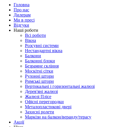
Головна
Про нас
Дилерам
Ми в пресі
Відгуки
Наші роботи
Всі роботи
Вікна
Розсувні системи
Нестандартні вікна
Балкони
Балконні блоки
Безрамне скління
Москітні сітки
Рулонні штори
Римські штори
Вертикальні і горизонтальні жалюзі
Дерев'яні жалюзі
Жалюзі Плісе
Офісні перегородки
Металопластикові двері
Захисні ролети
Маркізи на балкон/веранду/терасу
Акції