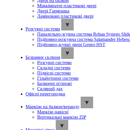
Двері на балкон
Міжкімнатні пластикові двері
Двері Гармошка
Ламіновані пластикові двері
Розсувні системи
Паралельно-зсувна система Rehau Synego Slid
Підйомно-розсувна система Salamander Hebesc
Підйомно-зсувні двері Geneo HST
Безрамне скління
Розсувні системи
Складні системи
Підвісні системи
Гільйотинні системи
Балконні огорожі
Скляний дах
Офісні перегородки
Маркізи на балкон/веранду
Маркізи навісні
Вертикальні маркізи ZIP
Москітні сітки