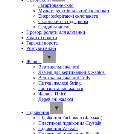
Загартоване скло
Мультифункціональний склопакет
Енергозберігаючі склопакети
Склопакети з підігрівом
Сендвіч-панелі
Прозорі ролети для альтанки
Захисні ролети
Гаражні ворота
Розсувні вікна
Жалюзі
Вертикальні жалюзі
Ламелі для вертикальних жалюзі
Вертикальні жалюзі Tulls
Нитяні жалюзі String
Горизонтальні жалюзі
Жалюзі Плісе
Дерев'яні жалюзі
Підвіконня
Підвіконня Fachmann (Фахман)
Пластикові підвіконня Crystalit
Підвіконня Werzalit
Пластикові підвіконня Plastolit