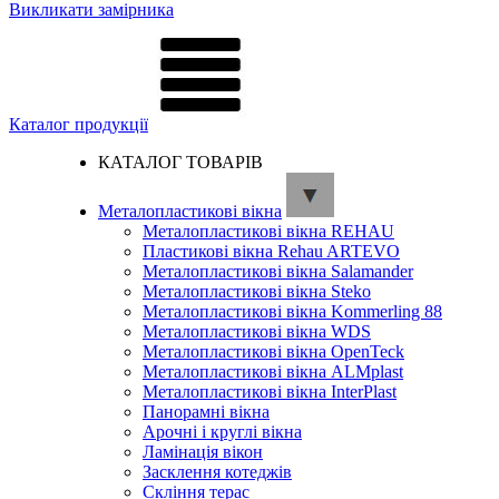
Викликати замірника
Каталог продукції
КАТАЛОГ ТОВАРІВ
Металопластикові вікна
Металопластикові вікна REHAU
Пластикові вікна Rehau ARTEVO
Металопластикові вікна Salamander
Металопластикові вікна Steko
Металопластикові вікна Kommerling 88
Металопластикові вікна WDS
Металопластикові вікна OpenTeck
Металопластикові вікна ALMplast
Металопластикові вікна InterPlast
Панорамні вікна
Арочні і круглі вікна
Ламінація вікон
Засклення котеджів
Скління терас