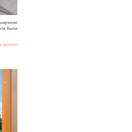
ширение
нта были
ь дальше