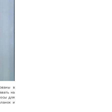
ованы в
авать на
росы для
планок и