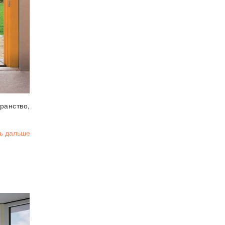
анство,
ь дальше