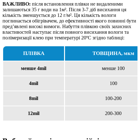
ВАЖЛИВО:
після встановлення плівки не видаленими
залишаються 35 г води на 1м². Після 3-7 діб висихання ця
кількість зменшується до 12 г/м². Ця кількість вологи
поглинається обігрівачем, до ефективності якого повинні бути
пред’явлені високі вимоги. Набуття плівкою своїх захисних
властивостей наступає після повного висихання вологи та
полімеризації клею при температурі 20ºС згідно таблиці:
ПЛІВКА
ТОВЩИНА, мкм
менше 4mil
менше 100
4mil
100
8mil
100-200
12mil
200-300