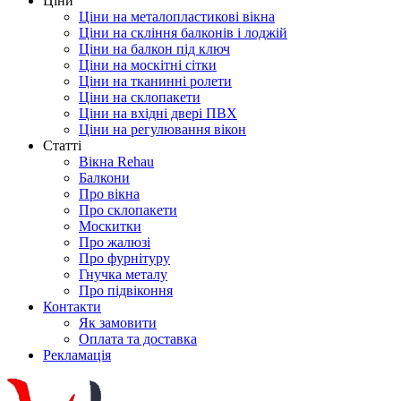
Ціни
Ціни на металопластикові вікна
Ціни на скління балконів і лоджій
Ціни на балкон під ключ
Ціни на москітні сітки
Ціни на тканинні ролети
Ціни на склопакети
Ціни на вхідні двері ПВХ
Ціни на регулювання вікон
Cтатті
Вікна Rehau
Балкони
Про вікна
Про склопакети
Москитки
Про жалюзі
Про фурнітуру
Гнучка металу
Про підвіконня
Контакти
Як замовити
Оплата та доставка
Рекламація