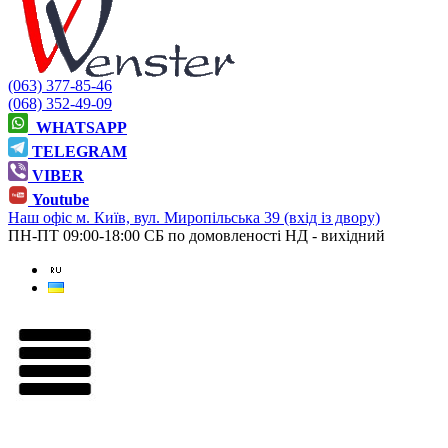
(063) 377-85-46
(068) 352-49-09
WHATSAPP
TELEGRAM
VIBER
Youtube
Наш офіс
м. Київ, вул. Миропільська 39 (вхід із двору)
ПН-ПТ 09:00-18:00
СБ по домовленості
НД - вихідний