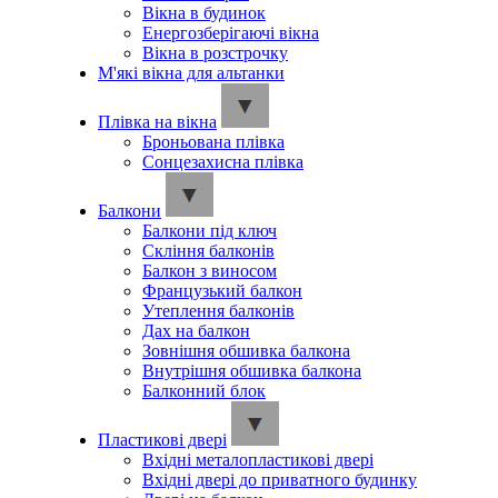
Вікна в будинок
Енергозберігаючі вікна
Вікна в розстрочку
М'які вікна для альтанки
Плівка на вікна
Броньована плівка
Сонцезахисна плівка
Балкони
Балкони під ключ
Скління балконів
Балкон з виносом
Французький балкон
Утеплення балконів
Дах на балкон
Зовнішня обшивка балкона
Внутрішня обшивка балкона
Балконний блок
Пластикові двері
Вхідні металопластикові двері
Вхідні двері до приватного будинку