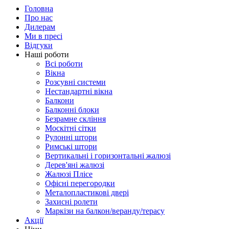
Головна
Про нас
Дилерам
Ми в пресі
Відгуки
Наші роботи
Всі роботи
Вікна
Розсувні системи
Нестандартні вікна
Балкони
Балконні блоки
Безрамне скління
Москітні сітки
Рулонні штори
Римські штори
Вертикальні і горизонтальні жалюзі
Дерев'яні жалюзі
Жалюзі Плісе
Офісні перегородки
Металопластикові двері
Захисні ролети
Маркізи на балкон/веранду/терасу
Акції