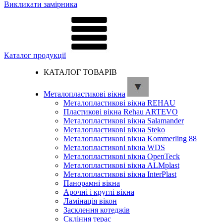
Викликати замірника
Каталог продукції
КАТАЛОГ ТОВАРІВ
Металопластикові вікна
Металопластикові вікна REHAU
Пластикові вікна Rehau ARTEVO
Металопластикові вікна Salamander
Металопластикові вікна Steko
Металопластикові вікна Kommerling 88
Металопластикові вікна WDS
Металопластикові вікна OpenTeck
Металопластикові вікна ALMplast
Металопластикові вікна InterPlast
Панорамні вікна
Арочні і круглі вікна
Ламінація вікон
Засклення котеджів
Скління терас