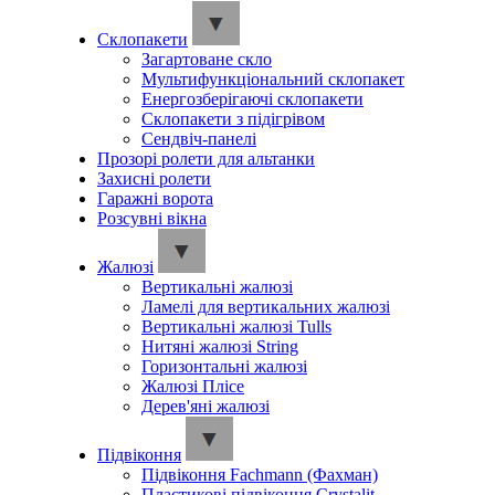
Склопакети
Загартоване скло
Мультифункціональний склопакет
Енергозберігаючі склопакети
Склопакети з підігрівом
Сендвіч-панелі
Прозорі ролети для альтанки
Захисні ролети
Гаражні ворота
Розсувні вікна
Жалюзі
Вертикальні жалюзі
Ламелі для вертикальних жалюзі
Вертикальні жалюзі Tulls
Нитяні жалюзі String
Горизонтальні жалюзі
Жалюзі Плісе
Дерев'яні жалюзі
Підвіконня
Підвіконня Fachmann (Фахман)
Пластикові підвіконня Crystalit