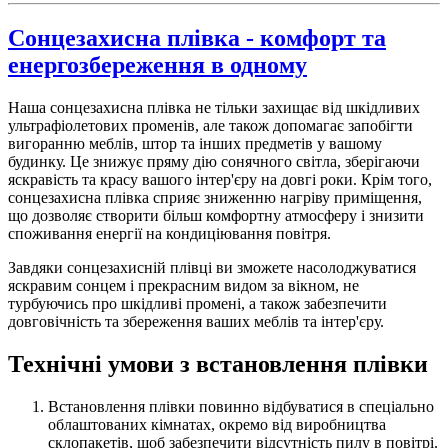
Сонцезахисна плівка - комфорт та
енергозбереження в одному
Наша сонцезахисна плівка не тільки захищає від шкідливих
ультрафіолетових променів, але також допомагає запобігти
вигоранню меблів, штор та інших предметів у вашому
будинку. Це знижує пряму дію сонячного світла, зберігаючи
яскравість та красу вашого інтер'єру на довгі роки. Крім того,
сонцезахисна плівка сприяє зниженню нагріву приміщення,
що дозволяє створити більш комфортну атмосферу і знизити
споживання енергії на кондиціювання повітря.
Завдяки сонцезахисній плівці ви зможете насолоджуватися
яскравим сонцем і прекрасним видом за вікном, не
турбуючись про шкідливі промені, а також забезпечити
довговічність та збереження ваших меблів та інтер'єру.
Технічні умови з встановлення плівки
Встановлення плівки повинно відбуватися в спеціально
облаштованих кімнатах, окремо від виробництва
склопакетів, щоб забезпечити відсутність пилу в повітрі.