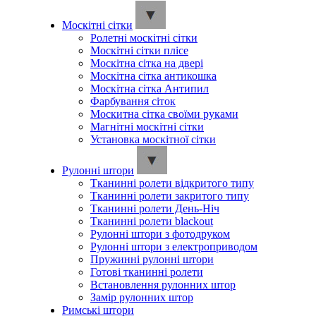
Москітні сітки
Ролетні москітні сітки
Москітні сітки плісе
Москітна сітка на двері
Москітна сітка антикошка
Москітна сітка Антипил
Фарбування сіток
Москитна сітка своїми руками
Магнітні москітні сітки
Установка москітної сітки
Рулонні штори
Тканинні ролети відкритого типу
Тканинні ролети закритого типу
Тканинні ролети День-Ніч
Тканинні ролети blackout
Рулонні штори з фотодруком
Рулонні штори з електроприводом
Пружинні рулонні штори
Готові тканинні ролети
Встановлення рулонних штор
Замір рулонних штор
Римські штори