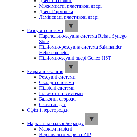
Двері на балкон
Міжкімнатні пластикові двері
Двері Гармошка
Ламіновані пластикові двері
Розсувні системи
Паралельно-зсувна система Rehau Synego
Slide
Підйомно-розсувна система Salamander
Hebeschiebetur
Підйомно-зсувні двері Geneo HST
Безрамне скління
Розсувні системи
Складні системи
Підвісні системи
Гільйотинні системи
Балконні огорожі
Скляний дах
Офісні перегородки
Маркізи на балкон/веранду
Маркізи навісні
Вертикальні маркізи ZIP