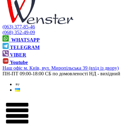
(063) 377-85-46
(068) 352-49-09
WHATSAPP
TELEGRAM
VIBER
Youtube
Наш офіс
м. Київ, вул. Миропільська 39 (вхід із двору)
ПН-ПТ 09:00-18:00
СБ по домовленості
НД - вихідний