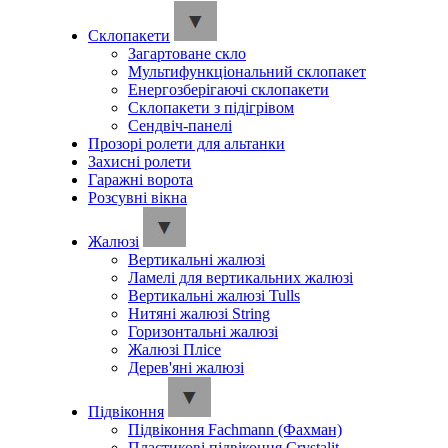
Склопакети
Загартоване скло
Мультифункціональний склопакет
Енергозберігаючі склопакети
Склопакети з підігрівом
Сендвіч-панелі
Прозорі ролети для альтанки
Захисні ролети
Гаражні ворота
Розсувні вікна
Жалюзі
Вертикальні жалюзі
Ламелі для вертикальних жалюзі
Вертикальні жалюзі Tulls
Нитяні жалюзі String
Горизонтальні жалюзі
Жалюзі Плісе
Дерев'яні жалюзі
Підвіконня
Підвіконня Fachmann (Фахман)
Пластикові підвіконня Crystalit