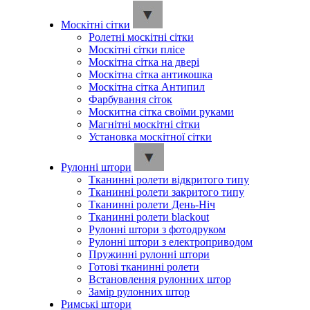
Москітні сітки
Ролетні москітні сітки
Москітні сітки плісе
Москітна сітка на двері
Москітна сітка антикошка
Москітна сітка Антипил
Фарбування сіток
Москитна сітка своїми руками
Магнітні москітні сітки
Установка москітної сітки
Рулонні штори
Тканинні ролети відкритого типу
Тканинні ролети закритого типу
Тканинні ролети День-Ніч
Тканинні ролети blackout
Рулонні штори з фотодруком
Рулонні штори з електроприводом
Пружинні рулонні штори
Готові тканинні ролети
Встановлення рулонних штор
Замір рулонних штор
Римські штори