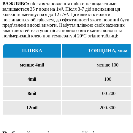
ВАЖЛИВО:
після встановлення плівки не видаленими
залишаються 35 г води на 1м². Після 3-7 діб висихання ця
кількість зменшується до 12 г/м². Ця кількість вологи
поглинається обігрівачем, до ефективності якого повинні бути
пред’явлені високі вимоги. Набуття плівкою своїх захисних
властивостей наступає після повного висихання вологи та
полімеризації клею при температурі 20ºС згідно таблиці:
ПЛІВКА
ТОВЩИНА, мкм
менше 4mil
менше 100
4mil
100
8mil
100-200
12mil
200-300