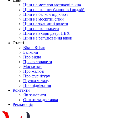
Ціни
Ціни на металопластикові вікна
Ціни на скління балконів і лоджій
Ціни на балкон під ключ
Ціни на москітні сітки
Ціни на тканинні ролети
Ціни на склопакети
Ціни на вхідні двері ПВХ
Ціни на регулювання вікон
Cтатті
Вікна Rehau
Балкони
Про вікна
Про склопакети
Москитки
Про жалюзі
Про фурнітуру
Гнучка металу
Про підвіконня
Контакти
Як замовити
Оплата та доставка
Рекламація