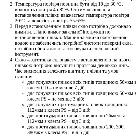
Температура повітря повинна бути від 18 до 30 ºС,
вологість повітря 45-85%. Оптимальною для
встановлення плівки вважається температура повітря
20ºС та вологість повітря 55-65%.
Перед встановленням плівки скло потрібно досконало
вимити, згідно вимог загальної інструкції по
встановленню плівки. Машинна мийка обезсоленою
водою не забезпечить потрібної чистоти поверхні скла,
потрібно обов’язково застосовувати спеціальний
інструмент.
Скло – заготовка склопакету з встановленою на нього
плівкою потрібно висушити протягом декількох днів.
Час висихання залежить від типу плівки та умов
сушіння:
для тонуючих плівок всіх типів товщиною 56мкм з
клеєм CD – не менше 7 діб;
для тонуючих плівок всіх типів товщиною 56мкм з
клеєм PS – не менше 3 діб;
для тонуючих протиударних плівок товщиною
112мкм з клеєм PS – від 3 діб;
для протиударних плівок товщиною 56мкм та
112мкм з клеєм PS – від 3 діб;
для протиударних плівок товщиною 200, 300,
380мкм з клеєм PS – від 5 діб.