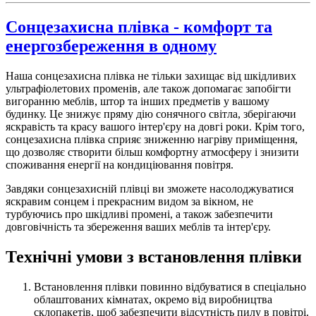
Сонцезахисна плівка - комфорт та
енергозбереження в одному
Наша сонцезахисна плівка не тільки захищає від шкідливих
ультрафіолетових променів, але також допомагає запобігти
вигоранню меблів, штор та інших предметів у вашому
будинку. Це знижує пряму дію сонячного світла, зберігаючи
яскравість та красу вашого інтер'єру на довгі роки. Крім того,
сонцезахисна плівка сприяє зниженню нагріву приміщення,
що дозволяє створити більш комфортну атмосферу і знизити
споживання енергії на кондиціювання повітря.
Завдяки сонцезахисній плівці ви зможете насолоджуватися
яскравим сонцем і прекрасним видом за вікном, не
турбуючись про шкідливі промені, а також забезпечити
довговічність та збереження ваших меблів та інтер'єру.
Технічні умови з встановлення плівки
Встановлення плівки повинно відбуватися в спеціально
облаштованих кімнатах, окремо від виробництва
склопакетів, щоб забезпечити відсутність пилу в повітрі.