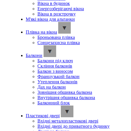
Вікна в будинок
Енергозберігаючі вікна
Вікна в розстрочку
М'які вікна для альтанки
Плівка на вікна
Броньована плівка
Сонцезахисна плівка
Балкони
Балкони під ключ
Скління балконів
Балкон з виносом
Французький балкон
Утеплення балконів
Дах на балкон
Зовнішня обшивка балкона
Внутрішня обшивка балкона
Балконний блок
Пластикові двері
Вхідні металопластикові двері
Вхідні двері до приватного будинку