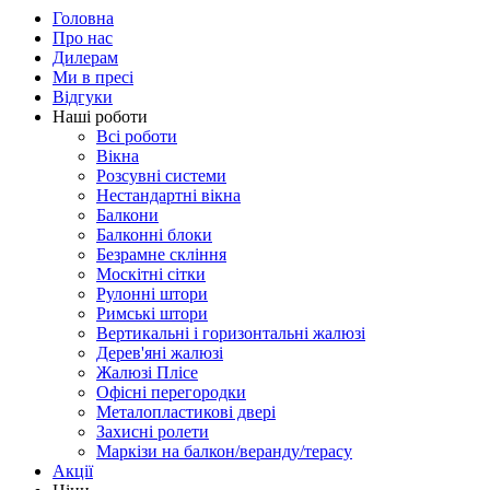
Головна
Про нас
Дилерам
Ми в пресі
Відгуки
Наші роботи
Всі роботи
Вікна
Розсувні системи
Нестандартні вікна
Балкони
Балконні блоки
Безрамне скління
Москітні сітки
Рулонні штори
Римські штори
Вертикальні і горизонтальні жалюзі
Дерев'яні жалюзі
Жалюзі Плісе
Офісні перегородки
Металопластикові двері
Захисні ролети
Маркізи на балкон/веранду/терасу
Акції