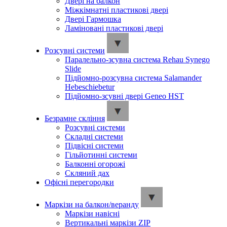
Двері на балкон
Міжкімнатні пластикові двері
Двері Гармошка
Ламіновані пластикові двері
Розсувні системи
Паралельно-зсувна система Rehau Synego
Slide
Підйомно-розсувна система Salamander
Hebeschiebetur
Підйомно-зсувні двері Geneo HST
Безрамне скління
Розсувні системи
Складні системи
Підвісні системи
Гільйотинні системи
Балконні огорожі
Скляний дах
Офісні перегородки
Маркізи на балкон/веранду
Маркізи навісні
Вертикальні маркізи ZIP