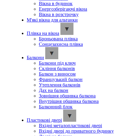
Вікна в будинок
Енергозберігаючі вікна
Вікна в розстрочку
М'які вікна для альтанки
Плівка на вікна
Броньована плівка
Сонцезахисна плівка
Балкони
Балкони під ключ
Скління балконів
Балкон з виносом
Французький балкон
Утеплення балконів
Дах на балкон
Зовнішня обшивка балкона
Внутрішня обшивка балкона
Балконний блок
Пластикові двері
Вхідні металопластикові двері
Вхідні двері до приватного будинку