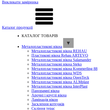
Викликати замірника
Каталог продукції
КАТАЛОГ ТОВАРІВ
Металопластикові вікна
Металопластикові вікна REHAU
Пластикові вікна Rehau ARTEVO
Металопластикові вікна Salamander
Металопластикові вікна Steko
Металопластикові вікна Kommerling 88
Металопластикові вікна WDS
Металопластикові вікна OpenTeck
Металопластикові вікна ALMplast
Металопластикові вікна InterPlast
Панорамні вікна
Арочні і круглі вікна
Ламінація вікон
Засклення котеджів
Скління терас