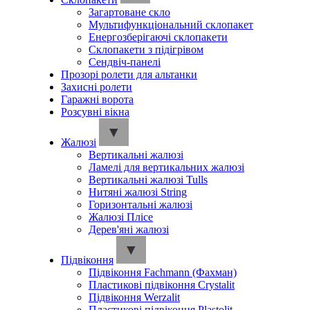
Загартоване скло
Мультифункціональний склопакет
Енергозберігаючі склопакети
Склопакети з підігрівом
Сендвіч-панелі
Прозорі ролети для альтанки
Захисні ролети
Гаражні ворота
Розсувні вікна
Жалюзі
Вертикальні жалюзі
Ламелі для вертикальних жалюзі
Вертикальні жалюзі Tulls
Нитяні жалюзі String
Горизонтальні жалюзі
Жалюзі Плісе
Дерев'яні жалюзі
Підвіконня
Підвіконня Fachmann (Фахман)
Пластикові підвіконня Crystalit
Підвіконня Werzalit
Пластикові підвіконня Plastolit