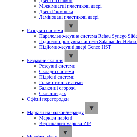
Двері на балкон
Міжкімнатні пластикові двері
Двері Гармошка
Ламіновані пластикові двері
Розсувні системи
Паралельно-зсувна система Rehau Synego Slid
Підйомно-розсувна система Salamander Hebesc
Підйомно-зсувні двері Geneo HST
Безрамне скління
Розсувні системи
Складні системи
Підвісні системи
Гільйотинні системи
Балконні огорожі
Скляний дах
Офісні перегородки
Маркізи на балкон/веранду
Маркізи навісні
Вертикальні маркізи ZIP
Москітні сітки