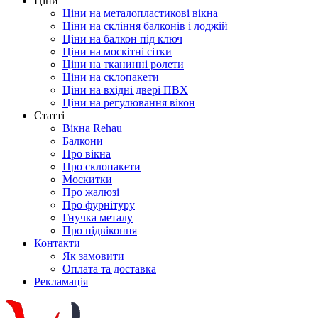
Ціни
Ціни на металопластикові вікна
Ціни на скління балконів і лоджій
Ціни на балкон під ключ
Ціни на москітні сітки
Ціни на тканинні ролети
Ціни на склопакети
Ціни на вхідні двері ПВХ
Ціни на регулювання вікон
Cтатті
Вікна Rehau
Балкони
Про вікна
Про склопакети
Москитки
Про жалюзі
Про фурнітуру
Гнучка металу
Про підвіконня
Контакти
Як замовити
Оплата та доставка
Рекламація