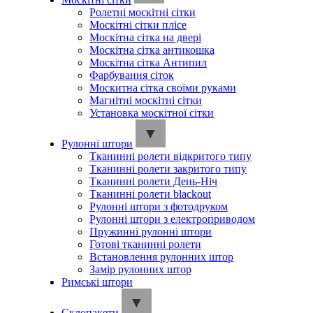
Ролетні москітні сітки
Москітні сітки плісе
Москітна сітка на двері
Москітна сітка антикошка
Москітна сітка Антипил
Фарбування сіток
Москитна сітка своїми руками
Магнітні москітні сітки
Установка москітної сітки
Рулонні штори
Тканинні ролети відкритого типу
Тканинні ролети закритого типу
Тканинні ролети День-Ніч
Тканинні ролети blackout
Рулонні штори з фотодруком
Рулонні штори з електроприводом
Пружинні рулонні штори
Готові тканинні ролети
Встановлення рулонних штор
Замір рулонних штор
Римські штори
Склопакети