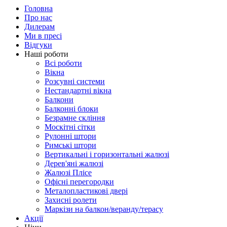
Головна
Про нас
Дилерам
Ми в пресі
Відгуки
Наші роботи
Всі роботи
Вікна
Розсувні системи
Нестандартні вікна
Балкони
Балконні блоки
Безрамне скління
Москітні сітки
Рулонні штори
Римські штори
Вертикальні і горизонтальні жалюзі
Дерев'яні жалюзі
Жалюзі Плісе
Офісні перегородки
Металопластикові двері
Захисні ролети
Маркізи на балкон/веранду/терасу
Акції