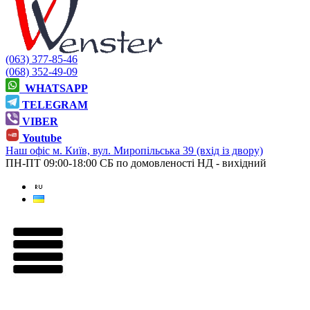
(063) 377-85-46
(068) 352-49-09
WHATSAPP
TELEGRAM
VIBER
Youtube
Наш офіс
м. Київ, вул. Миропільська 39 (вхід із двору)
ПН-ПТ 09:00-18:00
СБ по домовленості
НД - вихідний