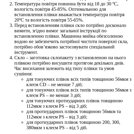
Температура повітря повинна бути від 18 до 30 ºС,
вологість повітря 45-85%. Оптимальною для
встановлення плівки вважається температура повітря
20ºС та вологість повітря 55-65%.
Перед встановленням плівки скло потрібно досконало
вимити, згідно вимог загальної інструкції по
встановленню плівки. Машинна мийка обезсоленою
водою не забезпечить потрібної чистоти поверхні скла,
потрібно обов’язково застосовувати спеціальний
інструмент.
Скло – заготовка склопакету з встановленою на нього
плівкою потрібно висушити протягом декількох днів.
Час висихання залежить від типу плівки та умов
сушіння:
для тонуючих плівок всіх типів товщиною 56мкм з
клеєм CD – не менше 7 діб;
для тонуючих плівок всіх типів товщиною 56мкм з
клеєм PS – не менше 3 діб;
для тонуючих протиударних плівок товщиною
112мкм з клеєм PS – від 3 діб;
для протиударних плівок товщиною 56мкм та
112мкм з клеєм PS – від 3 діб;
для протиударних плівок товщиною 200, 300,
380мкм з клеєм PS – від 5 діб.