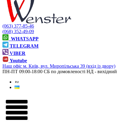
(063) 377-85-46
(068) 352-49-09
WHATSAPP
TELEGRAM
VIBER
Youtube
Наш офіс
м. Київ, вул. Миропільська 39 (вхід із двору)
ПН-ПТ 09:00-18:00
СБ по домовленості
НД - вихідний