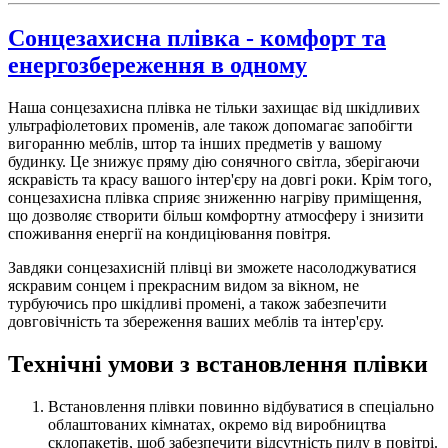
Сонцезахисна плівка - комфорт та
енергозбереження в одному
Наша сонцезахисна плівка не тільки захищає від шкідливих
ультрафіолетових променів, але також допомагає запобігти
вигоранню меблів, штор та інших предметів у вашому
будинку. Це знижує пряму дію сонячного світла, зберігаючи
яскравість та красу вашого інтер'єру на довгі роки. Крім того,
сонцезахисна плівка сприяє зниженню нагріву приміщення,
що дозволяє створити більш комфортну атмосферу і знизити
споживання енергії на кондиціювання повітря.
Завдяки сонцезахисній плівці ви зможете насолоджуватися
яскравим сонцем і прекрасним видом за вікном, не
турбуючись про шкідливі промені, а також забезпечити
довговічність та збереження ваших меблів та інтер'єру.
Технічні умови з встановлення плівки
Встановлення плівки повинно відбуватися в спеціально
облаштованих кімнатах, окремо від виробництва
склопакетів, щоб забезпечити відсутність пилу в повітрі.