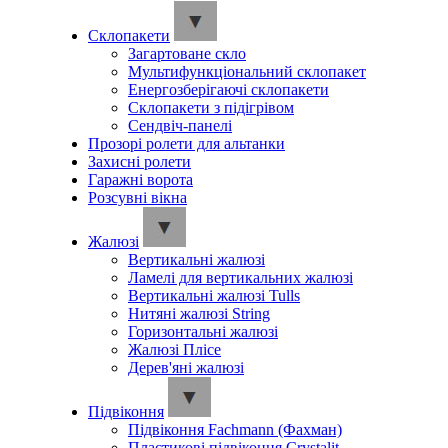
Склопакети
Загартоване скло
Мультифункціональний склопакет
Енергозберігаючі склопакети
Склопакети з підігрівом
Сендвіч-панелі
Прозорі ролети для альтанки
Захисні ролети
Гаражні ворота
Розсувні вікна
Жалюзі
Вертикальні жалюзі
Ламелі для вертикальних жалюзі
Вертикальні жалюзі Tulls
Нитяні жалюзі String
Горизонтальні жалюзі
Жалюзі Плісе
Дерев'яні жалюзі
Підвіконня
Підвіконня Fachmann (Фахман)
Пластикові підвіконня Crystalit