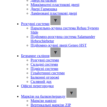
Двері на балкон
Міжкімнатні пластикові двері
Двері Гармошка
Ламіновані пластикові двері
Розсувні системи
Паралельно-зсувна система Rehau Synego
Slide
Підйомно-розсувна система Salamander
Hebeschiebetur
Підйомно-зсувні двері Geneo HST
Безрамне скління
Розсувні системи
Складні системи
Підвісні системи
Гільйотинні системи
Балконні огорожі
Скляний дах
Офісні перегородки
Маркізи на балкон/веранду
Маркізи навісні
Вертикальні маркізи ZIP