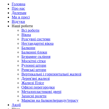
Головна
Про нас
Дилерам
Ми в пресі
Відгуки
Наші роботи
Всі роботи
Вікна
Розсувні системи
Нестандартні вікна
Балкони
Балконні блоки
Безрамне скління
Москітні сітки
Рулонні штори
Римські штори
Вертикальні і горизонтальні жалюзі
Дерев'яні жалюзі
Жалюзі Плісе
Офісні перегородки
Металопластикові двері
Захисні ролети
Маркізи на балкон/веранду/терасу
Акції