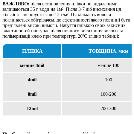
ВАЖЛИВО:
після встановлення плівки не видаленими
залишаються 35 г води на 1м². Після 3-7 діб висихання ця
кількість зменшується до 12 г/м². Ця кількість вологи
поглинається обігрівачем, до ефективності якого повинні бути
пред’явлені високі вимоги. Набуття плівкою своїх захисних
властивостей наступає після повного висихання вологи та
полімеризації клею при температурі 20ºС згідно таблиці:
ПЛІВКА
ТОВЩИНА, мкм
менше 4mil
менше 100
4mil
100
8mil
100-200
12mil
200-300