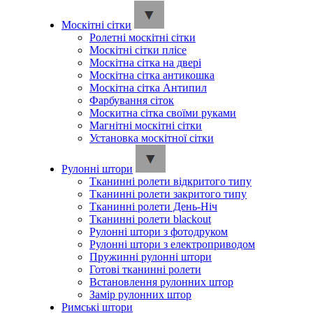
Москітні сітки
Ролетні москітні сітки
Москітні сітки плісе
Москітна сітка на двері
Москітна сітка антикошка
Москітна сітка Антипил
Фарбування сіток
Москитна сітка своїми руками
Магнітні москітні сітки
Установка москітної сітки
Рулонні штори
Тканинні ролети відкритого типу
Тканинні ролети закритого типу
Тканинні ролети День-Ніч
Тканинні ролети blackout
Рулонні штори з фотодруком
Рулонні штори з електроприводом
Пружинні рулонні штори
Готові тканинні ролети
Встановлення рулонних штор
Замір рулонних штор
Римські штори