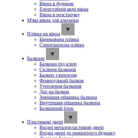
Вікна в будинок
Енергозберігаючі вікна
Вікна в розстрочку
М'які вікна для альтанки
Плівка на вікна
Броньована плівка
Сонцезахисна плівка
Балкони
Балкони під ключ
Скління балконів
Балкон з виносом
Французький балкон
Утеплення балконів
Дах на балкон
Зовнішня обшивка балкона
Внутрішня обшивка балкона
Балконний блок
Пластикові двері
Вхідні металопластикові двері
Вхідні двері до приватного будинку