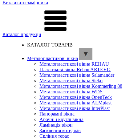
Викликати замірника
Каталог продукції
КАТАЛОГ ТОВАРІВ
Металопластикові вікна
Металопластикові вікна REHAU
Пластикові вікна Rehau ARTEVO
Металопластикові вікна Salamander
Металопластикові вікна Steko
Металопластикові вікна Kommerling 88
Металопластикові вікна WDS
Металопластикові вікна OpenTeck
Металопластикові вікна ALMplast
Металопластикові вікна InterPlast
Панорамні вікна
Арочні і круглі вікна
Ламінація вікон
Засклення котеджів
Скління терас