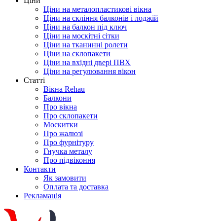
Ціни
Ціни на металопластикові вікна
Ціни на скління балконів і лоджій
Ціни на балкон під ключ
Ціни на москітні сітки
Ціни на тканинні ролети
Ціни на склопакети
Ціни на вхідні двері ПВХ
Ціни на регулювання вікон
Cтатті
Вікна Rehau
Балкони
Про вікна
Про склопакети
Москитки
Про жалюзі
Про фурнітуру
Гнучка металу
Про підвіконня
Контакти
Як замовити
Оплата та доставка
Рекламація