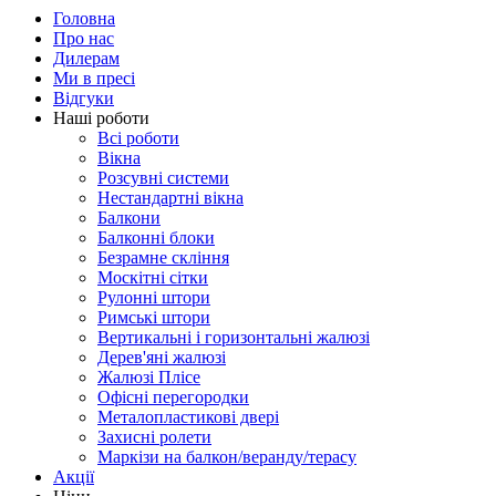
Головна
Про нас
Дилерам
Ми в пресі
Відгуки
Наші роботи
Всі роботи
Вікна
Розсувні системи
Нестандартні вікна
Балкони
Балконні блоки
Безрамне скління
Москітні сітки
Рулонні штори
Римські штори
Вертикальні і горизонтальні жалюзі
Дерев'яні жалюзі
Жалюзі Плісе
Офісні перегородки
Металопластикові двері
Захисні ролети
Маркізи на балкон/веранду/терасу
Акції