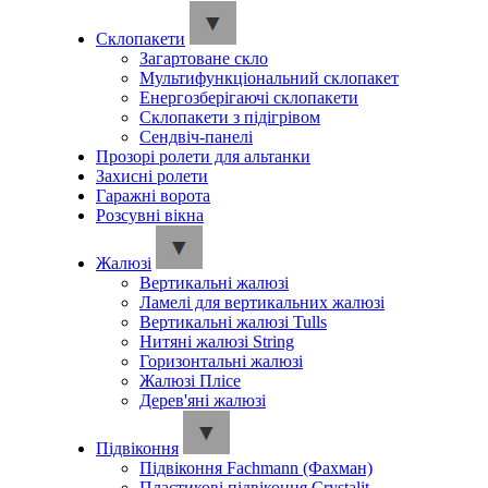
Склопакети
Загартоване скло
Мультифункціональний склопакет
Енергозберігаючі склопакети
Склопакети з підігрівом
Сендвіч-панелі
Прозорі ролети для альтанки
Захисні ролети
Гаражні ворота
Розсувні вікна
Жалюзі
Вертикальні жалюзі
Ламелі для вертикальних жалюзі
Вертикальні жалюзі Tulls
Нитяні жалюзі String
Горизонтальні жалюзі
Жалюзі Плісе
Дерев'яні жалюзі
Підвіконня
Підвіконня Fachmann (Фахман)
Пластикові підвіконня Crystalit