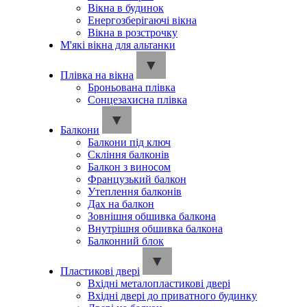
Вікна в будинок
Енергозберігаючі вікна
Вікна в розстрочку
М'які вікна для альтанки
Плівка на вікна
Броньована плівка
Сонцезахисна плівка
Балкони
Балкони під ключ
Скління балконів
Балкон з виносом
Французький балкон
Утеплення балконів
Дах на балкон
Зовнішня обшивка балкона
Внутрішня обшивка балкона
Балконний блок
Пластикові двері
Вхідні металопластикові двері
Вхідні двері до приватного будинку