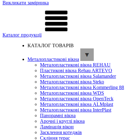
Викликати замірника
Каталог продукції
КАТАЛОГ ТОВАРІВ
Металопластикові вікна
Металопластикові вікна REHAU
Пластикові вікна Rehau ARTEVO
Металопластикові вікна Salamander
Металопластикові вікна Steko
Металопластикові вікна Kommerling 88
Металопластикові вікна WDS
Металопластикові вікна OpenTeck
Металопластикові вікна ALMplast
Металопластикові вікна InterPlast
Панорамні вікна
Арочні і круглі вікна
Ламінація вікон
Засклення котеджів
Скління терас