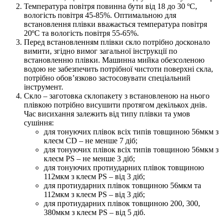
Температура повітря повинна бути від 18 до 30 ºС,
вологість повітря 45-85%. Оптимальною для
встановлення плівки вважається температура повітря
20ºС та вологість повітря 55-65%.
Перед встановленням плівки скло потрібно досконало
вимити, згідно вимог загальної інструкції по
встановленню плівки. Машинна мийка обезсоленою
водою не забезпечить потрібної чистоти поверхні скла,
потрібно обов’язково застосовувати спеціальний
інструмент.
Скло – заготовка склопакету з встановленою на нього
плівкою потрібно висушити протягом декількох днів.
Час висихання залежить від типу плівки та умов
сушіння:
для тонуючих плівок всіх типів товщиною 56мкм з
клеєм CD – не менше 7 діб;
для тонуючих плівок всіх типів товщиною 56мкм з
клеєм PS – не менше 3 діб;
для тонуючих протиударних плівок товщиною
112мкм з клеєм PS – від 3 діб;
для протиударних плівок товщиною 56мкм та
112мкм з клеєм PS – від 3 діб;
для протиударних плівок товщиною 200, 300,
380мкм з клеєм PS – від 5 діб.