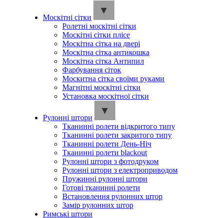
Москітні сітки
Ролетні москітні сітки
Москітні сітки плісе
Москітна сітка на двері
Москітна сітка антикошка
Москітна сітка Антипил
Фарбування сіток
Москитна сітка своїми руками
Магнітні москітні сітки
Установка москітної сітки
Рулонні штори
Тканинні ролети відкритого типу
Тканинні ролети закритого типу
Тканинні ролети День-Ніч
Тканинні ролети blackout
Рулонні штори з фотодруком
Рулонні штори з електроприводом
Пружинні рулонні штори
Готові тканинні ролети
Встановлення рулонних штор
Замір рулонних штор
Римські штори