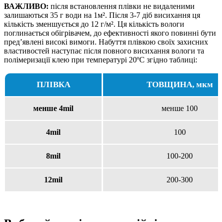
ВАЖЛИВО:
після встановлення плівки не видаленими
залишаються 35 г води на 1м². Після 3-7 діб висихання ця
кількість зменшується до 12 г/м². Ця кількість вологи
поглинається обігрівачем, до ефективності якого повинні бути
пред’явлені високі вимоги. Набуття плівкою своїх захисних
властивостей наступає після повного висихання вологи та
полімеризації клею при температурі 20ºС згідно таблиці:
ПЛІВКА
ТОВЩИНА, мкм
менше 4mil
менше 100
4mil
100
8mil
100-200
12mil
200-300