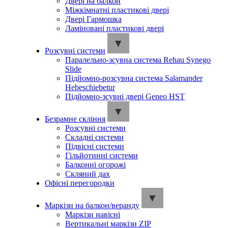
Двері на балкон
Міжкімнатні пластикові двері
Двері Гармошка
Ламіновані пластикові двері
Розсувні системи
Паралельно-зсувна система Rehau Synego
Slide
Підйомно-розсувна система Salamander
Hebeschiebetur
Підйомно-зсувні двері Geneo HST
Безрамне скління
Розсувні системи
Складні системи
Підвісні системи
Гільйотинні системи
Балконні огорожі
Скляний дах
Офісні перегородки
Маркізи на балкон/веранду
Маркізи навісні
Вертикальні маркізи ZIP