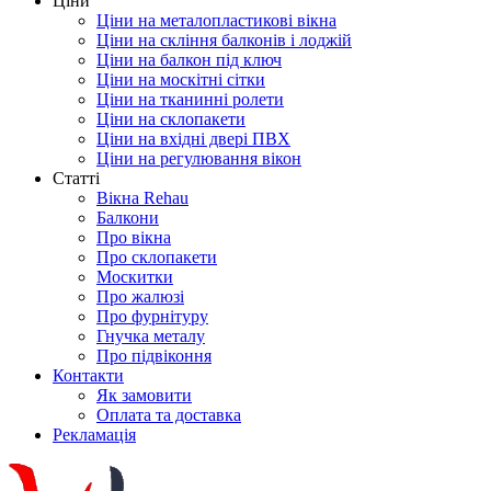
Ціни
Ціни на металопластикові вікна
Ціни на скління балконів і лоджій
Ціни на балкон під ключ
Ціни на москітні сітки
Ціни на тканинні ролети
Ціни на склопакети
Ціни на вхідні двері ПВХ
Ціни на регулювання вікон
Cтатті
Вікна Rehau
Балкони
Про вікна
Про склопакети
Москитки
Про жалюзі
Про фурнітуру
Гнучка металу
Про підвіконня
Контакти
Як замовити
Оплата та доставка
Рекламація