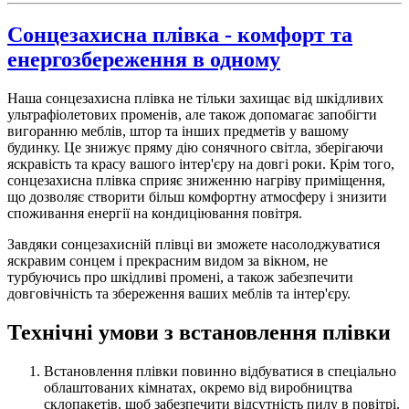
Сонцезахисна плівка - комфорт та
енергозбереження в одному
Наша сонцезахисна плівка не тільки захищає від шкідливих
ультрафіолетових променів, але також допомагає запобігти
вигоранню меблів, штор та інших предметів у вашому
будинку. Це знижує пряму дію сонячного світла, зберігаючи
яскравість та красу вашого інтер'єру на довгі роки. Крім того,
сонцезахисна плівка сприяє зниженню нагріву приміщення,
що дозволяє створити більш комфортну атмосферу і знизити
споживання енергії на кондиціювання повітря.
Завдяки сонцезахисній плівці ви зможете насолоджуватися
яскравим сонцем і прекрасним видом за вікном, не
турбуючись про шкідливі промені, а також забезпечити
довговічність та збереження ваших меблів та інтер'єру.
Технічні умови з встановлення плівки
Встановлення плівки повинно відбуватися в спеціально
облаштованих кімнатах, окремо від виробництва
склопакетів, щоб забезпечити відсутність пилу в повітрі.