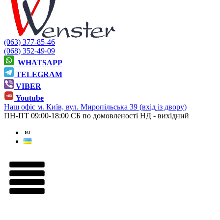
(063) 377-85-46
(068) 352-49-09
WHATSAPP
TELEGRAM
VIBER
Youtube
Наш офіс
м. Київ, вул. Миропільська 39 (вхід із двору)
ПН-ПТ 09:00-18:00
СБ по домовленості
НД - вихідний