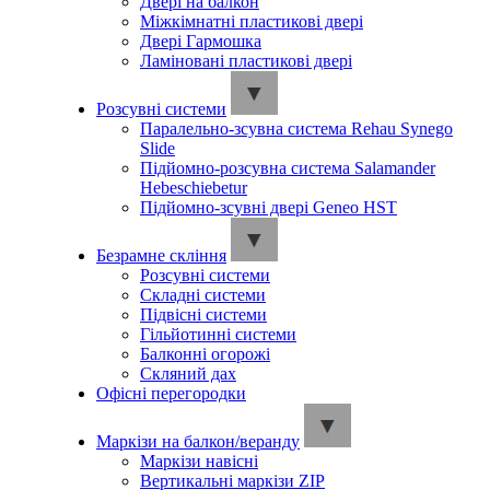
Двері на балкон
Міжкімнатні пластикові двері
Двері Гармошка
Ламіновані пластикові двері
Розсувні системи
Паралельно-зсувна система Rehau Synego
Slide
Підйомно-розсувна система Salamander
Hebeschiebetur
Підйомно-зсувні двері Geneo HST
Безрамне скління
Розсувні системи
Складні системи
Підвісні системи
Гільйотинні системи
Балконні огорожі
Скляний дах
Офісні перегородки
Маркізи на балкон/веранду
Маркізи навісні
Вертикальні маркізи ZIP