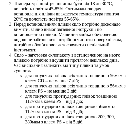
Температура повітря повинна бути від 18 до 30 ºС,
вологість повітря 45-85%. Оптимальною для
встановлення плівки вважається температура повітря
20ºС та вологість повітря 55-65%.
Перед встановленням плівки скло потрібно досконало
вимити, згідно вимог загальної інструкції по
встановленню плівки. Машинна мийка обезсоленою
водою не забезпечить потрібної чистоти поверхні скла,
потрібно обов’язково застосовувати спеціальний
інструмент.
Скло – заготовка склопакету з встановленою на нього
плівкою потрібно висушити протягом декількох днів.
Час висихання залежить від типу плівки та умов
сушіння:
для тонуючих плівок всіх типів товщиною 56мкм з
клеєм CD – не менше 7 діб;
для тонуючих плівок всіх типів товщиною 56мкм з
клеєм PS – не менше 3 діб;
для тонуючих протиударних плівок товщиною
112мкм з клеєм PS – від 3 діб;
для протиударних плівок товщиною 56мкм та
112мкм з клеєм PS – від 3 діб;
для протиударних плівок товщиною 200, 300,
380мкм з клеєм PS – від 5 діб.