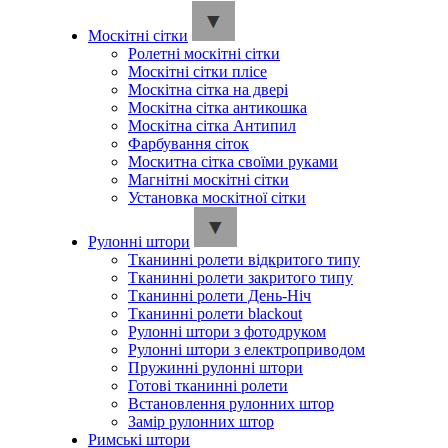
Москітні сітки
Ролетні москітні сітки
Москітні сітки плісе
Москітна сітка на двері
Москітна сітка антикошка
Москітна сітка Антипил
Фарбування сіток
Москитна сітка своїми руками
Магнітні москітні сітки
Установка москітної сітки
Рулонні штори
Тканинні ролети відкритого типу
Тканинні ролети закритого типу
Тканинні ролети День-Ніч
Тканинні ролети blackout
Рулонні штори з фотодруком
Рулонні штори з електроприводом
Пружинні рулонні штори
Готові тканинні ролети
Встановлення рулонних штор
Замір рулонних штор
Римські штори