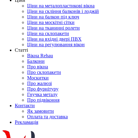
Ціни
Ціни на металопластикові вікна
Ціни на скління балконів і лоджій
Ціни на балкон під ключ
Ціни на москітні сітки
Ціни на тканинні ролети
Ціни на склопакети
Ціни на вхідні двері ПВХ
Ціни на регулювання вікон
Cтатті
Вікна Rehau
Балкони
Про вікна
Про склопакети
Москитки
Про жалюзі
Про фурнітуру
Гнучка металу
Про підвіконня
Контакти
Як замовити
Оплата та доставка
Рекламація