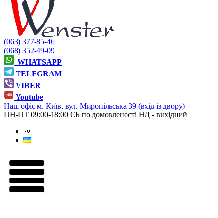
(063) 377-85-46
(068) 352-49-09
WHATSAPP
TELEGRAM
VIBER
Youtube
Наш офіс
м. Київ, вул. Миропільська 39 (вхід із двору)
ПН-ПТ 09:00-18:00
СБ по домовленості
НД - вихідний