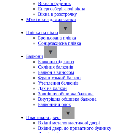
Вікна в будинок
Енергозберігаючі вікна
Вікна в розстрочку
М'які вікна для альтанки
Плівка на вікна
Броньована плівка
Сонцезахисна плівка
Балкони
Балкони під ключ
Скління балконів
Балкон з виносом
Французький балкон
Утеплення балконів
Дах на балкон
Зовнішня обшивка балкона
Внутрішня обшивка балкона
Балконний блок
Пластикові двері
Вхідні металопластикові двері
Вхідні двері до приватного будинку