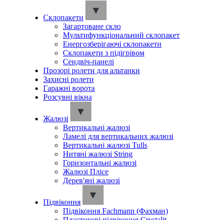
Склопакети
Загартоване скло
Мультифункціональний склопакет
Енергозберігаючі склопакети
Склопакети з підігрівом
Сендвіч-панелі
Прозорі ролети для альтанки
Захисні ролети
Гаражні ворота
Розсувні вікна
Жалюзі
Вертикальні жалюзі
Ламелі для вертикальних жалюзі
Вертикальні жалюзі Tulls
Нитяні жалюзі String
Горизонтальні жалюзі
Жалюзі Плісе
Дерев'яні жалюзі
Підвіконня
Підвіконня Fachmann (Фахман)
Пластикові підвіконня Crystalit