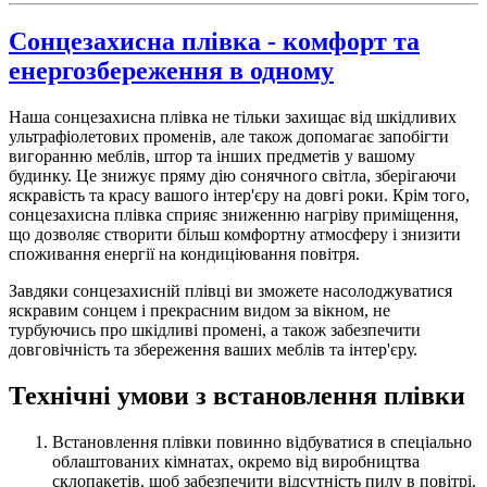
Сонцезахисна плівка - комфорт та
енергозбереження в одному
Наша сонцезахисна плівка не тільки захищає від шкідливих
ультрафіолетових променів, але також допомагає запобігти
вигоранню меблів, штор та інших предметів у вашому
будинку. Це знижує пряму дію сонячного світла, зберігаючи
яскравість та красу вашого інтер'єру на довгі роки. Крім того,
сонцезахисна плівка сприяє зниженню нагріву приміщення,
що дозволяє створити більш комфортну атмосферу і знизити
споживання енергії на кондиціювання повітря.
Завдяки сонцезахисній плівці ви зможете насолоджуватися
яскравим сонцем і прекрасним видом за вікном, не
турбуючись про шкідливі промені, а також забезпечити
довговічність та збереження ваших меблів та інтер'єру.
Технічні умови з встановлення плівки
Встановлення плівки повинно відбуватися в спеціально
облаштованих кімнатах, окремо від виробництва
склопакетів, щоб забезпечити відсутність пилу в повітрі.