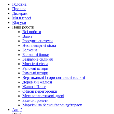
Головна
Про нас
Дилерам
Ми в пресі
Відгуки
Наші роботи
Всі роботи
Вікна
Розсувні системи
Нестандартні вікна
Балкони
Балконні блоки
Безрамне скління
Москітні сітки
Рулонні штори
Римські штори
Вертикальні і горизонтальні жалюзі
Дерев'яні жалюзі
Жалюзі Плісе
Офісні перегородки
Металопластикові двері
Захисні ролети
Маркізи на балкон/веранду/терасу
Акції