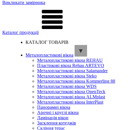
Викликати замірника
Каталог продукції
КАТАЛОГ ТОВАРІВ
Металопластикові вікна
Металопластикові вікна REHAU
Пластикові вікна Rehau ARTEVO
Металопластикові вікна Salamander
Металопластикові вікна Steko
Металопластикові вікна Kommerling 88
Металопластикові вікна WDS
Металопластикові вікна OpenTeck
Металопластикові вікна ALMplast
Металопластикові вікна InterPlast
Панорамні вікна
Арочні і круглі вікна
Ламінація вікон
Засклення котеджів
Скління терас