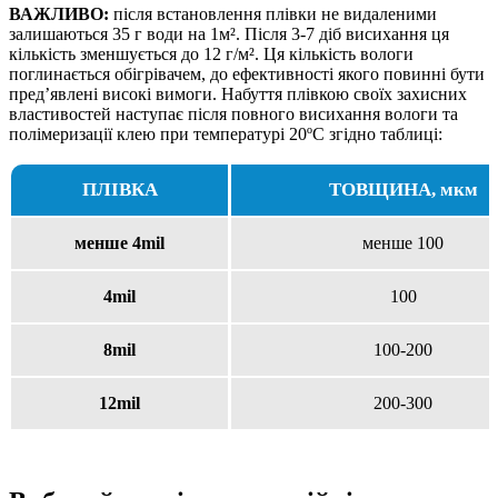
ВАЖЛИВО:
після встановлення плівки не видаленими
залишаються 35 г води на 1м². Після 3-7 діб висихання ця
кількість зменшується до 12 г/м². Ця кількість вологи
поглинається обігрівачем, до ефективності якого повинні бути
пред’явлені високі вимоги. Набуття плівкою своїх захисних
властивостей наступає після повного висихання вологи та
полімеризації клею при температурі 20ºС згідно таблиці:
ПЛІВКА
ТОВЩИНА, мкм
менше 4mil
менше 100
4mil
100
8mil
100-200
12mil
200-300