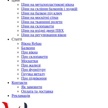
Ціни
Ціни на металопластикові вікна
Ціни на скління балконів і лоджій
Ціни на балкон під ключ
Ціни на москітні сітки
Ціни на тканинні ролети
Ціни на склопакети
Ціни на вхідні двері ПВХ
Ціни на регулювання вікон
Cтатті
Вікна Rehau
Балкони
Про вікна
Про склопакети
Москитки
Про жалюзі
Про фурнітуру
Гнучка металу
Про підвіконня
Контакти
Як замовити
Оплата та доставка
Рекламація