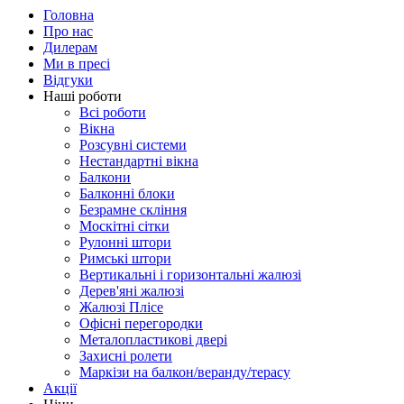
Головна
Про нас
Дилерам
Ми в пресі
Відгуки
Наші роботи
Всі роботи
Вікна
Розсувні системи
Нестандартні вікна
Балкони
Балконні блоки
Безрамне скління
Москітні сітки
Рулонні штори
Римські штори
Вертикальні і горизонтальні жалюзі
Дерев'яні жалюзі
Жалюзі Плісе
Офісні перегородки
Металопластикові двері
Захисні ролети
Маркізи на балкон/веранду/терасу
Акції