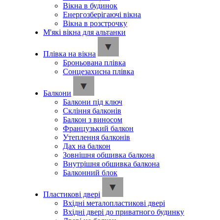
Вікна в будинок
Енергозберігаючі вікна
Вікна в розстрочку
М'які вікна для альтанки
Плівка на вікна
Броньована плівка
Сонцезахисна плівка
Балкони
Балкони під ключ
Скління балконів
Балкон з виносом
Французький балкон
Утеплення балконів
Дах на балкон
Зовнішня обшивка балкона
Внутрішня обшивка балкона
Балконний блок
Пластикові двері
Вхідні металопластикові двері
Вхідні двері до приватного будинку