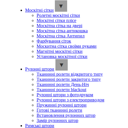
Москітні сітки
Ролетні москітні сітки
Москітні сітки плісе
Москітна сітка на двері
Москітна сітка антикошка
Москітна сітка Антипил
Фарбування сіток
Москитна сітка своїми руками
Магнітні москітні сітки
Установка москітної сітки
Рулонні штори
Тканинні ролети відкритого типу
Тканинні ролети закритого типу
Тканинні ролети День-Ніч
Тканинні ролети blackout
Рулонні штори з фотодруком
Рулонні штори з електроприводом
Пружинні рулонні штори
Готові тканинні ролети
Встановлення рулонних штор
Замір рулонних штор
Римські штори