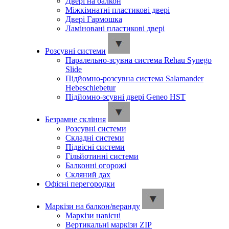
Двері на балкон
Міжкімнатні пластикові двері
Двері Гармошка
Ламіновані пластикові двері
Розсувні системи
Паралельно-зсувна система Rehau Synego
Slide
Підйомно-розсувна система Salamander
Hebeschiebetur
Підйомно-зсувні двері Geneo HST
Безрамне скління
Розсувні системи
Складні системи
Підвісні системи
Гільйотинні системи
Балконні огорожі
Скляний дах
Офісні перегородки
Маркізи на балкон/веранду
Маркізи навісні
Вертикальні маркізи ZIP