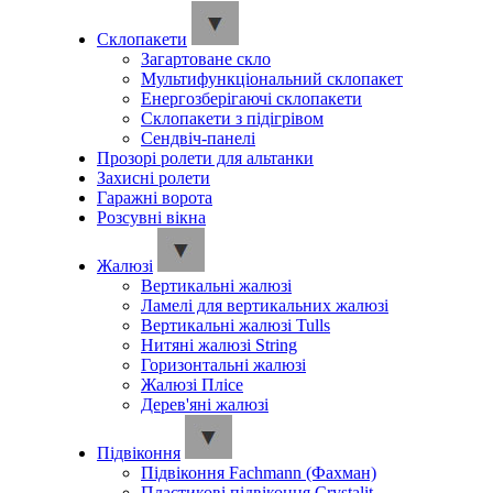
Склопакети
Загартоване скло
Мультифункціональний склопакет
Енергозберігаючі склопакети
Склопакети з підігрівом
Сендвіч-панелі
Прозорі ролети для альтанки
Захисні ролети
Гаражні ворота
Розсувні вікна
Жалюзі
Вертикальні жалюзі
Ламелі для вертикальних жалюзі
Вертикальні жалюзі Tulls
Нитяні жалюзі String
Горизонтальні жалюзі
Жалюзі Плісе
Дерев'яні жалюзі
Підвіконня
Підвіконня Fachmann (Фахман)
Пластикові підвіконня Crystalit