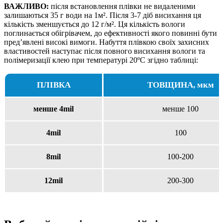
ВАЖЛИВО:
після встановлення плівки не видаленими
залишаються 35 г води на 1м². Після 3-7 діб висихання ця
кількість зменшується до 12 г/м². Ця кількість вологи
поглинається обігрівачем, до ефективності якого повинні бути
пред’явлені високі вимоги. Набуття плівкою своїх захисних
властивостей наступає після повного висихання вологи та
полімеризації клею при температурі 20ºС згідно таблиці:
ПЛІВКА
ТОВЩИНА, мкм
менше 4mil
менше 100
4mil
100
8mil
100-200
12mil
200-300