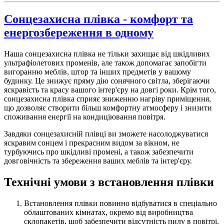
Сонцезахисна плівка - комфорт та
енергозбереження в одному
Наша сонцезахисна плівка не тільки захищає від шкідливих
ультрафіолетових променів, але також допомагає запобігти
вигоранню меблів, штор та інших предметів у вашому
будинку. Це знижує пряму дію сонячного світла, зберігаючи
яскравість та красу вашого інтер'єру на довгі роки. Крім того,
сонцезахисна плівка сприяє зниженню нагріву приміщення,
що дозволяє створити більш комфортну атмосферу і знизити
споживання енергії на кондиціювання повітря.
Завдяки сонцезахисній плівці ви зможете насолоджуватися
яскравим сонцем і прекрасним видом за вікном, не
турбуючись про шкідливі промені, а також забезпечити
довговічність та збереження ваших меблів та інтер'єру.
Технічні умови з встановлення плівки
Встановлення плівки повинно відбуватися в спеціально
облаштованих кімнатах, окремо від виробництва
склопакетів, щоб забезпечити відсутність пилу в повітрі.