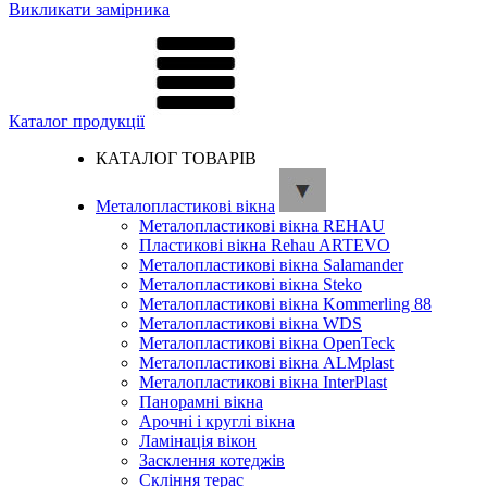
Викликати замірника
Каталог продукції
КАТАЛОГ ТОВАРІВ
Металопластикові вікна
Металопластикові вікна REHAU
Пластикові вікна Rehau ARTEVO
Металопластикові вікна Salamander
Металопластикові вікна Steko
Металопластикові вікна Kommerling 88
Металопластикові вікна WDS
Металопластикові вікна OpenTeck
Металопластикові вікна ALMplast
Металопластикові вікна InterPlast
Панорамні вікна
Арочні і круглі вікна
Ламінація вікон
Засклення котеджів
Скління терас