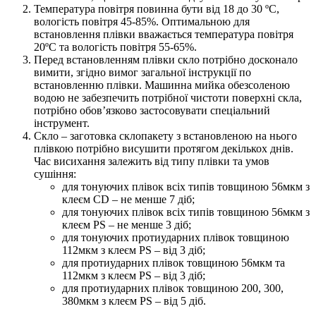
Температура повітря повинна бути від 18 до 30 ºС,
вологість повітря 45-85%. Оптимальною для
встановлення плівки вважається температура повітря
20ºС та вологість повітря 55-65%.
Перед встановленням плівки скло потрібно досконало
вимити, згідно вимог загальної інструкції по
встановленню плівки. Машинна мийка обезсоленою
водою не забезпечить потрібної чистоти поверхні скла,
потрібно обов’язково застосовувати спеціальний
інструмент.
Скло – заготовка склопакету з встановленою на нього
плівкою потрібно висушити протягом декількох днів.
Час висихання залежить від типу плівки та умов
сушіння:
для тонуючих плівок всіх типів товщиною 56мкм з
клеєм CD – не менше 7 діб;
для тонуючих плівок всіх типів товщиною 56мкм з
клеєм PS – не менше 3 діб;
для тонуючих протиударних плівок товщиною
112мкм з клеєм PS – від 3 діб;
для протиударних плівок товщиною 56мкм та
112мкм з клеєм PS – від 3 діб;
для протиударних плівок товщиною 200, 300,
380мкм з клеєм PS – від 5 діб.