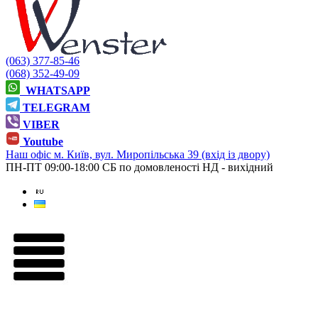
(063) 377-85-46
(068) 352-49-09
WHATSAPP
TELEGRAM
VIBER
Youtube
Наш офіс
м. Київ, вул. Миропільська 39 (вхід із двору)
ПН-ПТ 09:00-18:00
СБ по домовленості
НД - вихідний