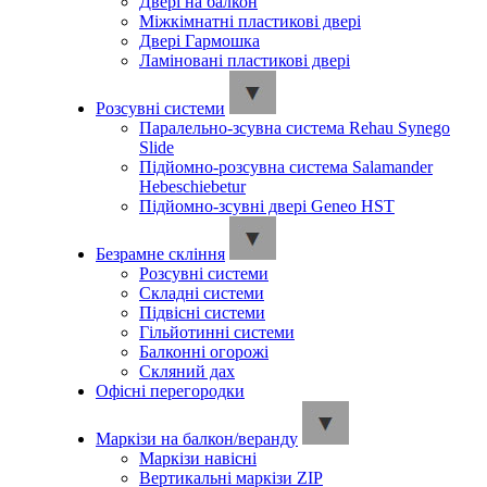
Двері на балкон
Міжкімнатні пластикові двері
Двері Гармошка
Ламіновані пластикові двері
Розсувні системи
Паралельно-зсувна система Rehau Synego
Slide
Підйомно-розсувна система Salamander
Hebeschiebetur
Підйомно-зсувні двері Geneo HST
Безрамне скління
Розсувні системи
Складні системи
Підвісні системи
Гільйотинні системи
Балконні огорожі
Скляний дах
Офісні перегородки
Маркізи на балкон/веранду
Маркізи навісні
Вертикальні маркізи ZIP