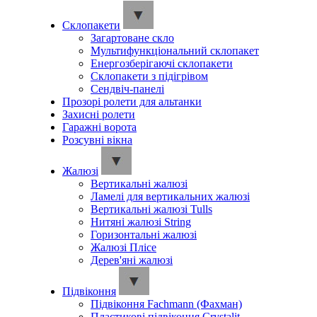
Склопакети
Загартоване скло
Мультифункціональний склопакет
Енергозберігаючі склопакети
Склопакети з підігрівом
Сендвіч-панелі
Прозорі ролети для альтанки
Захисні ролети
Гаражні ворота
Розсувні вікна
Жалюзі
Вертикальні жалюзі
Ламелі для вертикальних жалюзі
Вертикальні жалюзі Tulls
Нитяні жалюзі String
Горизонтальні жалюзі
Жалюзі Плісе
Дерев'яні жалюзі
Підвіконня
Підвіконня Fachmann (Фахман)
Пластикові підвіконня Crystalit