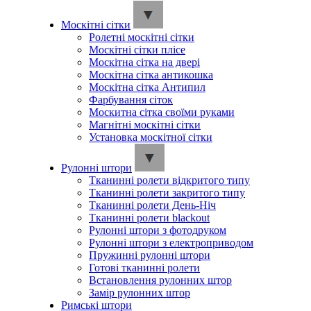
Москітні сітки
Ролетні москітні сітки
Москітні сітки плісе
Москітна сітка на двері
Москітна сітка антикошка
Москітна сітка Антипил
Фарбування сіток
Москитна сітка своїми руками
Магнітні москітні сітки
Установка москітної сітки
Рулонні штори
Тканинні ролети відкритого типу
Тканинні ролети закритого типу
Тканинні ролети День-Ніч
Тканинні ролети blackout
Рулонні штори з фотодруком
Рулонні штори з електроприводом
Пружинні рулонні штори
Готові тканинні ролети
Встановлення рулонних штор
Замір рулонних штор
Римські штори