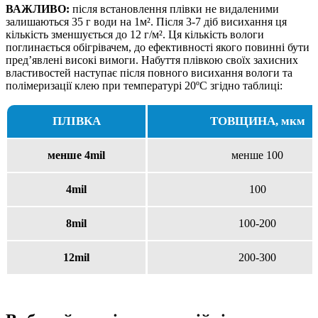
ВАЖЛИВО:
після встановлення плівки не видаленими
залишаються 35 г води на 1м². Після 3-7 діб висихання ця
кількість зменшується до 12 г/м². Ця кількість вологи
поглинається обігрівачем, до ефективності якого повинні бути
пред’явлені високі вимоги. Набуття плівкою своїх захисних
властивостей наступає після повного висихання вологи та
полімеризації клею при температурі 20ºС згідно таблиці:
ПЛІВКА
ТОВЩИНА, мкм
менше 4mil
менше 100
4mil
100
8mil
100-200
12mil
200-300