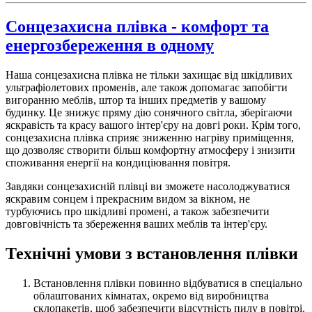
Сонцезахисна плівка - комфорт та
енергозбереження в одному
Наша сонцезахисна плівка не тільки захищає від шкідливих
ультрафіолетових променів, але також допомагає запобігти
вигоранню меблів, штор та інших предметів у вашому
будинку. Це знижує пряму дію сонячного світла, зберігаючи
яскравість та красу вашого інтер'єру на довгі роки. Крім того,
сонцезахисна плівка сприяє зниженню нагріву приміщення,
що дозволяє створити більш комфортну атмосферу і знизити
споживання енергії на кондиціювання повітря.
Завдяки сонцезахисній плівці ви зможете насолоджуватися
яскравим сонцем і прекрасним видом за вікном, не
турбуючись про шкідливі промені, а також забезпечити
довговічність та збереження ваших меблів та інтер'єру.
Технічні умови з встановлення плівки
Встановлення плівки повинно відбуватися в спеціально
облаштованих кімнатах, окремо від виробництва
склопакетів, щоб забезпечити відсутність пилу в повітрі.