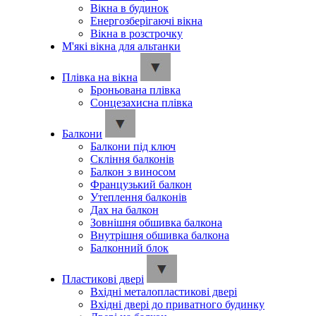
Вікна в будинок
Енергозберігаючі вікна
Вікна в розстрочку
М'які вікна для альтанки
Плівка на вікна
Броньована плівка
Сонцезахисна плівка
Балкони
Балкони під ключ
Скління балконів
Балкон з виносом
Французький балкон
Утеплення балконів
Дах на балкон
Зовнішня обшивка балкона
Внутрішня обшивка балкона
Балконний блок
Пластикові двері
Вхідні металопластикові двері
Вхідні двері до приватного будинку