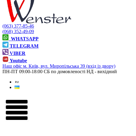
(063) 377-85-46
(068) 352-49-09
WHATSAPP
TELEGRAM
VIBER
Youtube
Наш офіс
м. Київ, вул. Миропільська 39 (вхід із двору)
ПН-ПТ 09:00-18:00
СБ по домовленості
НД - вихідний