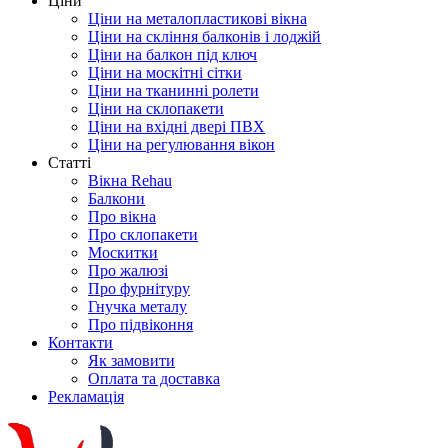
Ціни
Ціни на металопластикові вікна
Ціни на скління балконів і лоджій
Ціни на балкон під ключ
Ціни на москітні сітки
Ціни на тканинні ролети
Ціни на склопакети
Ціни на вхідні двері ПВХ
Ціни на регулювання вікон
Cтатті
Вікна Rehau
Балкони
Про вікна
Про склопакети
Москитки
Про жалюзі
Про фурнітуру
Гнучка металу
Про підвіконня
Контакти
Як замовити
Оплата та доставка
Рекламація