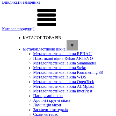
Викликати замірника
Каталог продукції
КАТАЛОГ ТОВАРІВ
Металопластикові вікна
Металопластикові вікна REHAU
Пластикові вікна Rehau ARTEVO
Металопластикові вікна Salamander
Металопластикові вікна Steko
Металопластикові вікна Kommerling 88
Металопластикові вікна WDS
Металопластикові вікна OpenTeck
Металопластикові вікна ALMplast
Металопластикові вікна InterPlast
Панорамні вікна
Арочні і круглі вікна
Ламінація вікон
Засклення котеджів
Скління терас