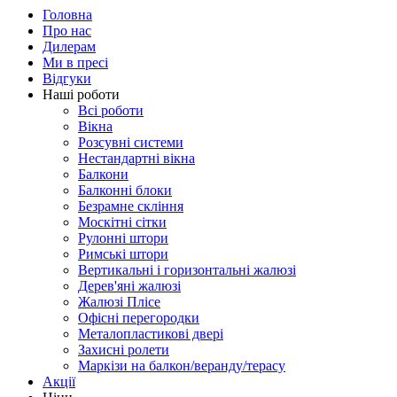
Головна
Про нас
Дилерам
Ми в пресі
Відгуки
Наші роботи
Всі роботи
Вікна
Розсувні системи
Нестандартні вікна
Балкони
Балконні блоки
Безрамне скління
Москітні сітки
Рулонні штори
Римські штори
Вертикальні і горизонтальні жалюзі
Дерев'яні жалюзі
Жалюзі Плісе
Офісні перегородки
Металопластикові двері
Захисні ролети
Маркізи на балкон/веранду/терасу
Акції