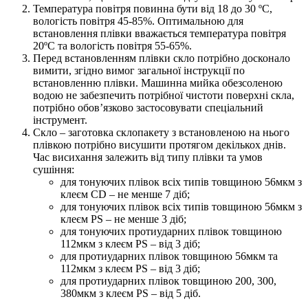
Температура повітря повинна бути від 18 до 30 ºС,
вологість повітря 45-85%. Оптимальною для
встановлення плівки вважається температура повітря
20ºС та вологість повітря 55-65%.
Перед встановленням плівки скло потрібно досконало
вимити, згідно вимог загальної інструкції по
встановленню плівки. Машинна мийка обезсоленою
водою не забезпечить потрібної чистоти поверхні скла,
потрібно обов’язково застосовувати спеціальний
інструмент.
Скло – заготовка склопакету з встановленою на нього
плівкою потрібно висушити протягом декількох днів.
Час висихання залежить від типу плівки та умов
сушіння:
для тонуючих плівок всіх типів товщиною 56мкм з
клеєм CD – не менше 7 діб;
для тонуючих плівок всіх типів товщиною 56мкм з
клеєм PS – не менше 3 діб;
для тонуючих протиударних плівок товщиною
112мкм з клеєм PS – від 3 діб;
для протиударних плівок товщиною 56мкм та
112мкм з клеєм PS – від 3 діб;
для протиударних плівок товщиною 200, 300,
380мкм з клеєм PS – від 5 діб.