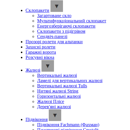
Склопакети
Загартоване скло
Мультифункціональний склопакет
Енергозберігаючі склопакети
Склопакети з підігрівом
Сендвіч-панелі
Прозорі ролети для альтанки
Захисні ролети
Гаражні ворота
Розсувні вікна
Жалюзі
Вертикальні жалюзі
Ламелі для вертикальних жалюзі
Вертикальні жалюзі Tulls
Нитяні жалюзі String
Горизонтальні жалюзі
Жалюзі Плісе
Дерев'яні жалюзі
Підвіконня
Підвіконня Fachmann (Фахман)
Пластикові підвіконня Crystalit