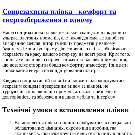
Сонцезахисна плівка - комфорт та
енергозбереження в одному
Наша сонцезахисна плівка не тільки захищає від шкідливих
ультрафіолетових променів, але також допомагає запобігти
вигоранню меблів, штор та інших предметів у вашому
будинку. Це знижує пряму дію сонячного світла, зберігаючи
яскравість та красу вашого інтер'єру на довгі роки. Крім того,
сонцезахисна плівка сприяє зниженню нагріву приміщення,
що дозволяє створити більш комфортну атмосферу і знизити
споживання енергії на кондиціювання повітря.
Завдяки сонцезахисній плівці ви зможете насолоджуватися
яскравим сонцем і прекрасним видом за вікном, не
турбуючись про шкідливі промені, а також забезпечити
довговічність та збереження ваших меблів та інтер'єру.
Технічні умови з встановлення плівки
Встановлення плівки повинно відбуватися в спеціально
облаштованих кімнатах, окремо від виробництва
склопакетів, щоб забезпечити відсутність пилу в повітрі.