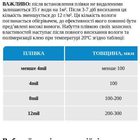
ВАЖЛИВО:
після встановлення плівки не видаленими
залишаються 35 г води на 1м². Після 3-7 діб висихання ця
кількість зменшується до 12 г/м². Ця кількість вологи
поглинається обігрівачем, до ефективності якого повинні бути
пред’явлені високі вимоги. Набуття плівкою своїх захисних
властивостей наступає після повного висихання вологи та
полімеризації клею при температурі 20ºС згідно таблиці:
ПЛІВКА
ТОВЩИНА, мкм
менше 4mil
менше 100
4mil
100
8mil
100-200
12mil
200-300