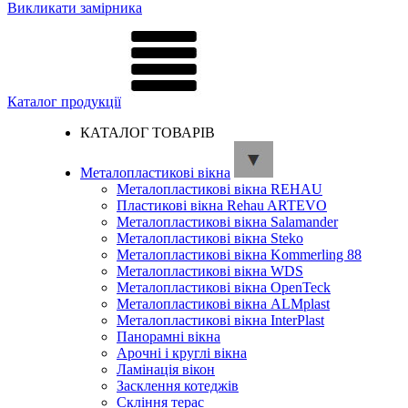
Викликати замірника
Каталог продукції
КАТАЛОГ ТОВАРІВ
Металопластикові вікна
Металопластикові вікна REHAU
Пластикові вікна Rehau ARTEVO
Металопластикові вікна Salamander
Металопластикові вікна Steko
Металопластикові вікна Kommerling 88
Металопластикові вікна WDS
Металопластикові вікна OpenTeck
Металопластикові вікна ALMplast
Металопластикові вікна InterPlast
Панорамні вікна
Арочні і круглі вікна
Ламінація вікон
Засклення котеджів
Скління терас