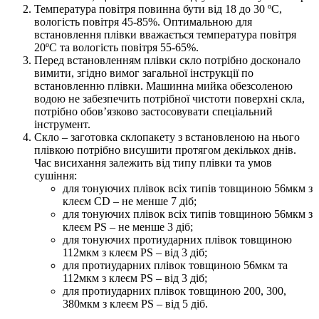
Температура повітря повинна бути від 18 до 30 ºС,
вологість повітря 45-85%. Оптимальною для
встановлення плівки вважається температура повітря
20ºС та вологість повітря 55-65%.
Перед встановленням плівки скло потрібно досконало
вимити, згідно вимог загальної інструкції по
встановленню плівки. Машинна мийка обезсоленою
водою не забезпечить потрібної чистоти поверхні скла,
потрібно обов’язково застосовувати спеціальний
інструмент.
Скло – заготовка склопакету з встановленою на нього
плівкою потрібно висушити протягом декількох днів.
Час висихання залежить від типу плівки та умов
сушіння:
для тонуючих плівок всіх типів товщиною 56мкм з
клеєм CD – не менше 7 діб;
для тонуючих плівок всіх типів товщиною 56мкм з
клеєм PS – не менше 3 діб;
для тонуючих протиударних плівок товщиною
112мкм з клеєм PS – від 3 діб;
для протиударних плівок товщиною 56мкм та
112мкм з клеєм PS – від 3 діб;
для протиударних плівок товщиною 200, 300,
380мкм з клеєм PS – від 5 діб.