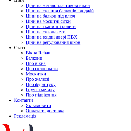
Ціни
Ціни на металопластикові вікна
Ціни на скління балконів і лоджій
Ціни на балкон під ключ
Ціни на москітні сітки
Ціни на тканинні ролети
Ціни на склопакети
Ціни на вхідні двері ПВХ
Ціни на регулювання вікон
Cтатті
Вікна Rehau
Балкони
Про вікна
Про склопакети
Москитки
Про жалюзі
Про фурнітуру
Гнучка металу
Про підвіконня
Контакти
Як замовити
Оплата та доставка
Рекламація