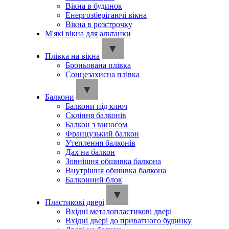
Вікна в будинок
Енергозберігаючі вікна
Вікна в розстрочку
М'які вікна для альтанки
Плівка на вікна
Броньована плівка
Сонцезахисна плівка
Балкони
Балкони під ключ
Скління балконів
Балкон з виносом
Французький балкон
Утеплення балконів
Дах на балкон
Зовнішня обшивка балкона
Внутрішня обшивка балкона
Балконний блок
Пластикові двері
Вхідні металопластикові двері
Вхідні двері до приватного будинку