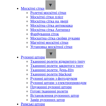
Москітні сітки
Ролетні москітні сітки
Москітні сітки плісе
Москітна сітка на двері
Москітна сітка антикошка
Москітна сітка Антипил
Фарбування сіток
Москитна сітка своїми руками
Магнітні москітні сітки
Установка москітної сітки
Рулонні штори
Тканинні ролети відкритого типу
Тканинні ролети закритого типу
Тканинні ролети День-Ніч
Тканинні ролети blackout
Рулонні штори з фотодруком
Рулонні штори з електроприводом
Пружинні рулонні штори
Готові тканинні ролети
Встановлення рулонних штор
Замір рулонних штор
Римські штори