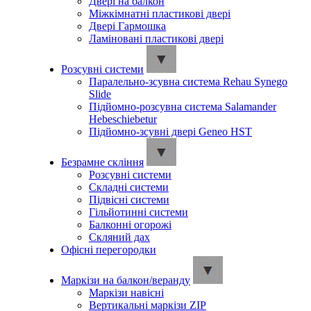
Двері на балкон
Міжкімнатні пластикові двері
Двері Гармошка
Ламіновані пластикові двері
Розсувні системи
Паралельно-зсувна система Rehau Synego
Slide
Підйомно-розсувна система Salamander
Hebeschiebetur
Підйомно-зсувні двері Geneo HST
Безрамне скління
Розсувні системи
Складні системи
Підвісні системи
Гільйотинні системи
Балконні огорожі
Скляний дах
Офісні перегородки
Маркізи на балкон/веранду
Маркізи навісні
Вертикальні маркізи ZIP