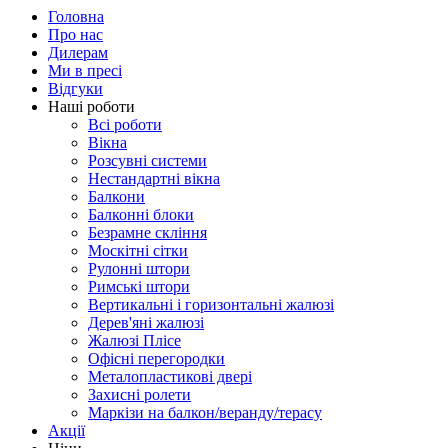
Головна
Про нас
Дилерам
Ми в пресі
Відгуки
Наші роботи
Всі роботи
Вікна
Розсувні системи
Нестандартні вікна
Балкони
Балконні блоки
Безрамне скління
Москітні сітки
Рулонні штори
Римські штори
Вертикальні і горизонтальні жалюзі
Дерев'яні жалюзі
Жалюзі Плісе
Офісні перегородки
Металопластикові двері
Захисні ролети
Маркізи на балкон/веранду/терасу
Акції