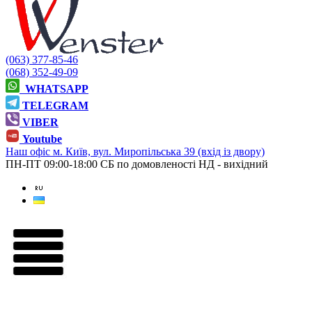
(063) 377-85-46
(068) 352-49-09
WHATSAPP
TELEGRAM
VIBER
Youtube
Наш офіс
м. Київ, вул. Миропільська 39 (вхід із двору)
ПН-ПТ 09:00-18:00
СБ по домовленості
НД - вихідний