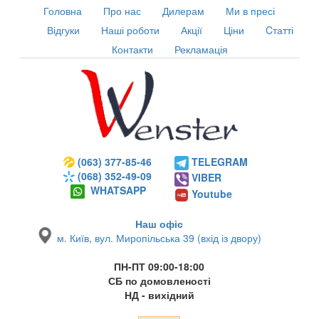
Головна
Про нас
Дилерам
Ми в пресі
Відгуки
Наші роботи
Акції
Ціни
Cтатті
Контакти
Рекламація
(063) 377-85-46
TELEGRAM
(068) 352-49-09
VIBER
WHATSAPP
Youtube
Наш офіс
м. Київ, вул. Миропільська 39 (вхід із двору)
ПН-ПТ 09:00-18:00
СБ по домовленості
НД - вихідний