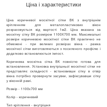
Ціна і характеристики
Ціна коричневої москітної сітки ВК з внутрішнім
кріпленням для металопластикових вікон
розраховується від вартості 1м2. Ціна вказана за
москітну сітку ВК розміром 1100Х700 мм. Максимальні
розміри коричневою москітної сітки ВК практично не
обмежені - при великих розмірах вікна - рамка
москітної сітки виготовляються з посиленого профілю і
додатково встановлюється імпост.
Коричнева москітна сітка ВК повністю готова для
встановлення. Установка внутрішньої москітної сітки не
представляє складності - встановивши сітку в отвір
вікна потрібно провернути засувки, зафіксувавши сітку
у віконній рамі.
Розмір - 1100х700 мм
Колір - коричневий
Тип кріплення - внутрішня