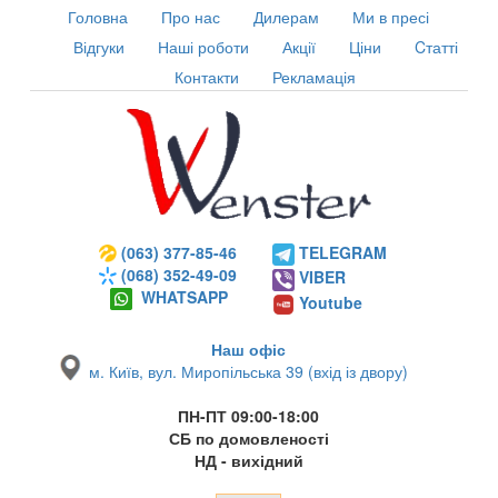
Головна
Про нас
Дилерам
Ми в пресі
Відгуки
Наші роботи
Акції
Ціни
Cтатті
Контакти
Рекламація
(063) 377-85-46
TELEGRAM
(068) 352-49-09
VIBER
WHATSAPP
Youtube
Наш офіс
м. Київ, вул. Миропільська 39 (вхід із двору)
ПН-ПТ 09:00-18:00
СБ по домовленості
НД - вихідний