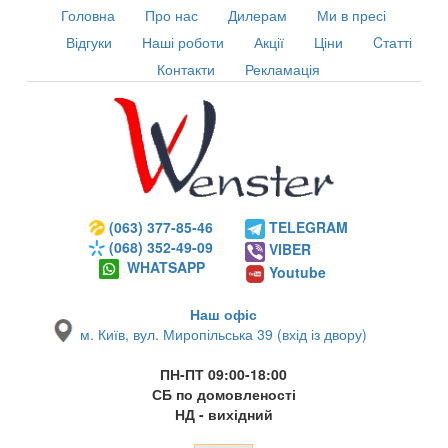
Головна
Про нас
Дилерам
Ми в пресі
Відгуки
Наші роботи
Акції
Ціни
Cтатті
Контакти
Рекламація
(063) 377-85-46
TELEGRAM
(068) 352-49-09
VIBER
WHATSAPP
Youtube
Наш офіс
м. Київ, вул. Миропільська 39 (вхід із двору)
ПН-ПТ 09:00-18:00
СБ по домовленості
НД - вихідний