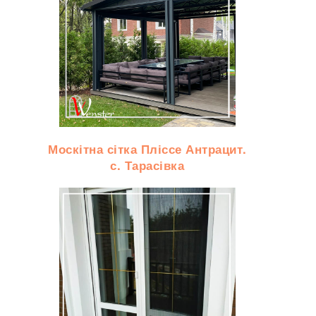
Москітна сітка Пліссе Антрацит.
с. Тарасівка