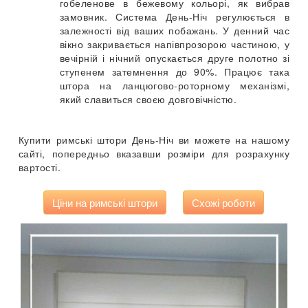
гобеленове в бежевому кольорі, як вибрав
замовник. Система День-Ніч регулюється в
залежності від ваших побажань. У денний час
вікно закривається напівпрозорою частиною, у
вечірній і нічний опускається друге полотно зі
ступенем затемнення до 90%. Працює така
штора на ланцюгово-роторному механізмі,
який славиться своєю довговічністю.
Купити римські штори День-Ніч ви можете на нашому
сайті, попередньо вказавши розміри для розрахунку
вартості.
Ціни на римські штори
Схожі роботи