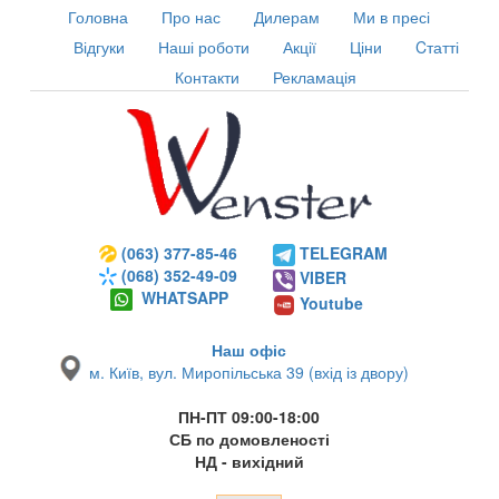
Головна
Про нас
Дилерам
Ми в пресі
Відгуки
Наші роботи
Акції
Ціни
Cтатті
Контакти
Рекламація
(063) 377-85-46
TELEGRAM
(068) 352-49-09
VIBER
WHATSAPP
Youtube
Наш офіс
м. Київ, вул. Миропільська 39 (вхід із двору)
ПН-ПТ 09:00-18:00
СБ по домовленості
НД - вихідний