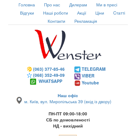
Головна
Про нас
Дилерам
Ми в пресі
Відгуки
Наші роботи
Акції
Ціни
Cтатті
Контакти
Рекламація
(063) 377-85-46
TELEGRAM
(068) 352-49-09
VIBER
WHATSAPP
Youtube
Наш офіс
м. Київ, вул. Миропільська 39 (вхід із двору)
ПН-ПТ 09:00-18:00
СБ по домовленості
НД - вихідний