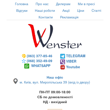
Головна
Про нас
Дилерам
Ми в пресі
Відгуки
Наші роботи
Акції
Ціни
Cтатті
Контакти
Рекламація
(063) 377-85-46
TELEGRAM
(068) 352-49-09
VIBER
WHATSAPP
Youtube
Наш офіс
м. Київ, вул. Миропільська 39 (вхід із двору)
ПН-ПТ 09:00-18:00
СБ по домовленості
НД - вихідний