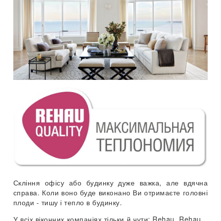
Скління офісу або будинку дуже важка, але вдячна
справа. Коли воно буде виконано Ви отримаєте головні
плоди - тишу і тепло в будинку.
У всіх віконних компаніях тільки й чути: Rehau, Rehau...