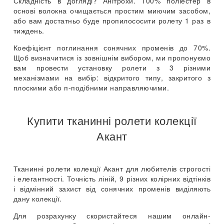
Складність в догляді? Анітрохи. 100% поліестер в
основі волокна очищається простим миючим засобом,
або вам достатньо буде пропилососити ролету 1 раз в
тиждень.
Коефіцієнт поглинання сонячних променів до 70%.
Щоб визначитися із зовнішнім вибором, ми пропонуємо
вам провести установку ролети з 3 різними
механізмами на вибір: відкритого типу, закритого з
плоскими або п-подібними направляючими.
Купити тканинні ролети колекції
Акант
Тканинні ролети колекції Акант для любителів строгості
і елегантності. Точність ліній, 9 різних колірних відтінків
і відмінний захист від сонячних променів виділяють
дану колекції.
Для розрахунку скористайтеся нашим онлайн-