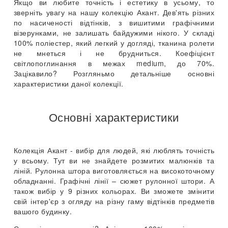
Якщо ви любите точність і естетику в усьому, то
зверніть увагу на нашу колекцію Акант. Дев'ять різних
по насиченості відтінків, з вишитими графічними
візерунками, не залишать байдужими нікого. У складі
100% поліестер, який легкий у догляді, тканина ролети
не мнеться і не брудниться. Коефіцієнт
світлопоглинання в межах medium, до 70%.
Зацікавило? Розгляньмо детальніше основні
характеристики даної колекції.
Основні характеристики
Колекція Акант - вибір для людей, які люблять точність
у всьому. Тут ви не знайдете розмитих малюнків та
ліній. Рулонна штора виготовляється на високоточному
обладнанні. Графічні лінії – сюжет рулонної штори. А
також вибір у 9 різних кольорах. Ви зможете змінити
свій інтер'єр з огляду на різну гаму відтінків предметів
вашого будинку.