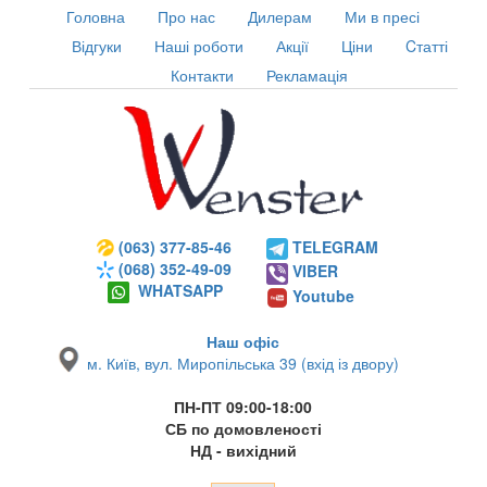
Головна
Про нас
Дилерам
Ми в пресі
Відгуки
Наші роботи
Акції
Ціни
Cтатті
Контакти
Рекламація
(063) 377-85-46
TELEGRAM
(068) 352-49-09
VIBER
WHATSAPP
Youtube
Наш офіс
м. Київ, вул. Миропільська 39 (вхід із двору)
ПН-ПТ 09:00-18:00
СБ по домовленості
НД - вихідний